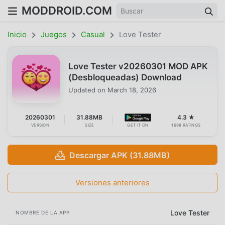
MODDROID.COM
Inicio
Juegos
Casual
Love Tester
Love Tester v20260301 MOD APK
(Desbloqueadas) Download
Updated on
March 18, 2026
20260301
31.88MB
4.3 ★
VERSION
SIZE
GET IT ON
1698 RATINGS
Descargar APK (31.88MB)
Versiones anteriores
Love Tester
NOMBRE DE LA APP