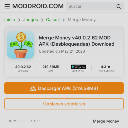
MODDROID.COM
Inicio
Juegos
Casual
Merge Money
Merge Money v40.0.2.62 MOD
APK (Desbloqueadas) Download
Updated on
May 21, 2026
40.0.2.62
219.59MB
4.3 ★
VERSION
SIZE
GET IT ON
1698 RATINGS
Descargar APK (219.59MB)
Versiones anteriores
Merge Money
NOMBRE DE LA APP