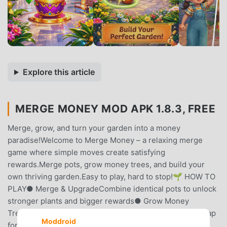
Explore this article
MERGE MONEY MOD APK 1.8.3, FREE
Merge, grow, and turn your garden into a money
paradise!Welcome to Merge Money – a relaxing merge
game where simple moves create satisfying
rewards.Merge pots, grow money trees, and build your
own thriving garden.Easy to play, hard to stop!🌱 HOW TO
PLAY● Merge & UpgradeCombine identical pots to unlock
stronger plants and bigger rewards● Grow Money
TreesEarn coins automatically as your trees flourish● Tap
Moddroid
for BoostTap to collect extra coins and speed up