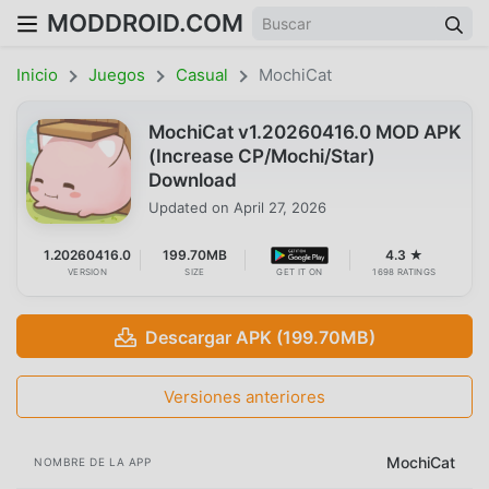
MODDROID.COM
Inicio
Juegos
Casual
MochiCat
MochiCat v1.20260416.0 MOD APK
(Increase CP/Mochi/Star)
Download
Updated on
April 27, 2026
1.20260416.0
199.70MB
4.3 ★
VERSION
SIZE
GET IT ON
1698 RATINGS
Descargar APK (199.70MB)
Versiones anteriores
MochiCat
NOMBRE DE LA APP