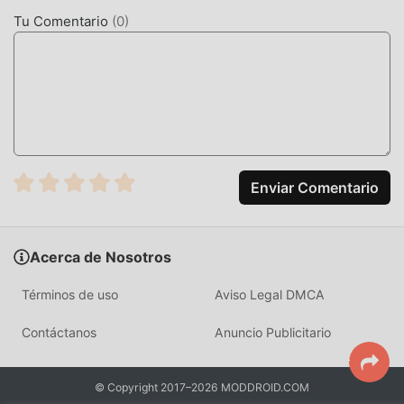
adaptabilidad, lo que garantiza que todos los amantes de
Tu Comentario
(
0
)
los juegos de casual puedan disfrutar plenamente la
felicidad que trae MochiCat 1.20260416.0
MODIFICACIÓN ÚNICA
El juego tradicional de casual requiere que los usuarios
pasen mucho tiempo para acumular su
riqueza/habilidad/habilidades en el juego, que es tanto la
Enviar Comentario
característica como la diversión del juego, pero al mismo
tiempo, el proceso de acumulación será inevitablemente
hace que la gente se sienta cansada, pero ahora, la
Acerca de Nosotros
aparición de mods ha reescrito esta situación. Aquí, no
necesita gastar la mayor parte de su energía y repetir la
Términos de uso
Aviso Legal DMCA
""acumulación"" ligeramente aburrida. Los mods pueden
ayudarlo fácilmente a omitir este proceso, lo que lo ayuda
Contáctanos
Anuncio Publicitario
a concentrarse en disfrutar la alegría del juego en sí.
DESCARGAR AHORA
© Copyright 2017–2026 MODDROID.COM