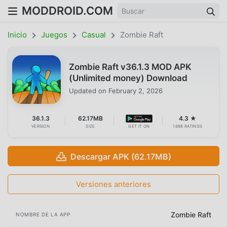
MODDROID.COM
Inicio
Juegos
Casual
Zombie Raft
Zombie Raft v36.1.3 MOD APK
(Unlimited money) Download
Updated on
February 2, 2026
36.1.3
62.17MB
4.3 ★
VERSION
SIZE
GET IT ON
1698 RATINGS
Descargar APK (62.17MB)
Versiones anteriores
Zombie Raft
NOMBRE DE LA APP