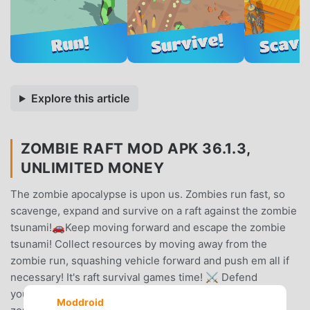
Explore this article
ZOMBIE RAFT MOD APK 36.1.3,
UNLIMITED MONEY
The zombie apocalypse is upon us. Zombies run fast, so
scavenge, expand and survive on a raft against the zombie
tsunami!🚗Keep moving forward and escape the zombie
tsunami! Collect resources by moving away from the
zombie run, squashing vehicle forward and push em all if
necessary! It's raft survival games time! ⚔️ Defend
yourself and your fellow survivors against the looming
Moddroid