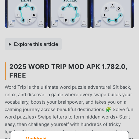
Explore this article
2025 WORD TRIP MOD APK 1.782.0,
FREE
Word Trip is the ultimate word puzzle adventure! Sit back,
relax, and discover a game where every swipe builds your
vocabulary, boosts your brainpower, and takes you on a
calming journey across beautiful destinations.🧩 Solve fun
word puzzles• Swipe letters to form hidden words• Start
easy, then challenge yourself with hundreds of tricky
levels• Discover new words and expand your vocabulary
Moddroid