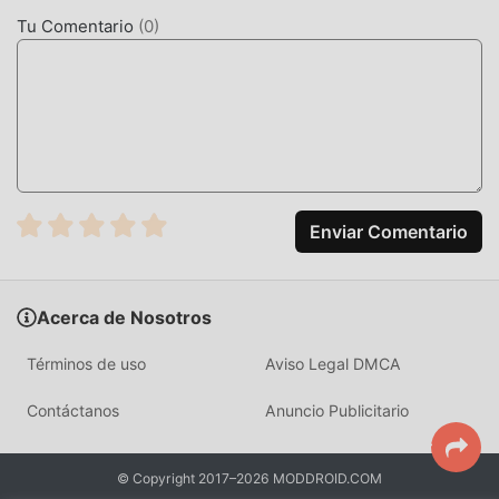
actualizado y ha realizado mejoras audaces. Con
Tu Comentario
(
0
)
tecnología más avanzada, la experiencia de pantalla del
juego ha mejorado mucho. Mientras conserva el estilo
original de educational , mejora al máximo la experiencia
sensorial del usuario, y hay muchos tipos diferentes de
teléfonos móviles apk con excelente adaptabilidad, lo que
garantiza que todos los amantes de los juegos de
educational puedan disfrutar plenamente la felicidad que
trae 2025 Word Trip 1.782.0
Enviar Comentario
MODIFICACIÓN ÚNICA
Acerca de Nosotros
El juego tradicional de educational requiere que los
usuarios pasen mucho tiempo para acumular su
Términos de uso
Aviso Legal DMCA
riqueza/habilidad/habilidades en el juego, que es tanto la
característica como la diversión del juego, pero al mismo
Contáctanos
Anuncio Publicitario
tiempo, el proceso de acumulación será inevitablemente
hace que la gente se sienta cansada, pero ahora, la
© Copyright 2017–2026 MODDROID.COM
aparición de mods ha reescrito esta situación. Aquí, no