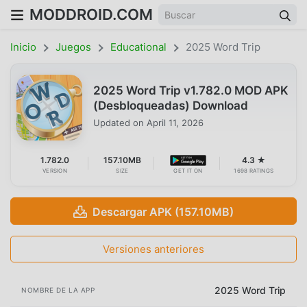
MODDROID.COM
Inicio
Juegos
Educational
2025 Word Trip
2025 Word Trip v1.782.0 MOD APK
(Desbloqueadas) Download
Updated on
April 11, 2026
1.782.0
157.10MB
4.3 ★
VERSION
SIZE
GET IT ON
1698 RATINGS
Descargar APK (157.10MB)
Versiones anteriores
2025 Word Trip
NOMBRE DE LA APP