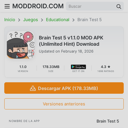
MODDROID.COM
Inicio
Juegos
Educational
Brain Test 5
Brain Test 5 v1.1.0 MOD APK
(Unlimited Hint) Download
Updated on
February 18, 2026
1.1.0
178.33MB
4.3 ★
VERSION
SIZE
GET IT ON
1698 RATINGS
Descargar APK (178.33MB)
Versiones anteriores
Brain Test 5
NOMBRE DE LA APP