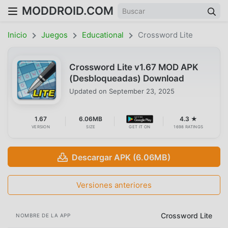
MODDROID.COM
Inicio
Juegos
Educational
Crossword Lite
Crossword Lite v1.67 MOD APK
(Desbloqueadas) Download
Updated on
September 23, 2025
1.67
6.06MB
4.3 ★
VERSION
SIZE
GET IT ON
1698 RATINGS
Descargar APK (6.06MB)
Versiones anteriores
Crossword Lite
NOMBRE DE LA APP