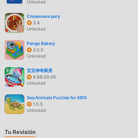
Unlocked
educational de todo el mundo. ¿Qué está esperando?
Únase a moddroid y disfrute del juego educational con
Словесное рагу
todos los socios globales venga feliz
3.4
Unlocked
HERMOSA PANTALLA
Pango Bakery
Al igual que los juegos tradicionales de educational ,
2.0.0
Crossword Lite tiene un estilo artístico único, y sus
Unlocked
gráficos, mapas y personajes de alta calidad hacen que
Crossword Lite atraiga a muchos educational fanáticos, y
宝宝神奇厨房
en comparación con los juegos tradicionales de
9.88.00.00
educational , Crossword Lite 1.67 ha adoptado un motor
Unlocked
virtual actualizado y ha realizado mejoras audaces. Con
tecnología más avanzada, la experiencia de pantalla del
Sea Animals Puzzles for KIDS
1.0.5
juego ha mejorado mucho. Mientras conserva el estilo
Unlocked
original de educational , mejora al máximo la experiencia
sensorial del usuario, y hay muchos tipos diferentes de
teléfonos móviles apk con excelente adaptabilidad, lo que
Tu Revisión
garantiza que todos los amantes de los juegos de