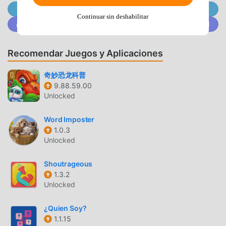
Únete a @MODDROID.CO en el Canal de Telegram
a los jugadores ninguna tarifa, y es 100% seguro,
Continuar sin deshabilitar
disponible y de instalación gratuita. Simplemente
Únete a @MODDROID.CO en la comunidad de Discord
descargue el cliente moddroid, puede descargar e instalar
Crossword Lite 1.67 con un solo clic. ¡Qué estás
Recomendar Juegos y Aplicaciones
esperando, descarga moddroid y juega!
奇妙恐龙科普
JUGABILIDAD ÚNICA
9.88.59.00
Unlocked
Crossword Lite Como un popular juego de educational , su
jugabilidad única lo ha ayudado a ganar una gran cantidad
Word Imposter
de fanáticos en todo el mundo. A diferencia de los juegos
1.0.3
tradicionales de educational , en Crossword Lite, solo
Unlocked
necesitas pasar por el tutorial para principiantes, por lo
que puedes comenzar fácilmente todo el juego y disfrutar
Shoutrageous
de la alegría que brinda el clásico educational juegos
1.3.2
Unlocked
Crossword Lite 1.67. Al mismo tiempo, moddroid ha creado
especialmente una plataforma para los amantes de los
¿Quien Soy?
juegos de la educational , lo que le permite comunicarse y
1.1.15
compartir con todos los amantes de los juegos de la