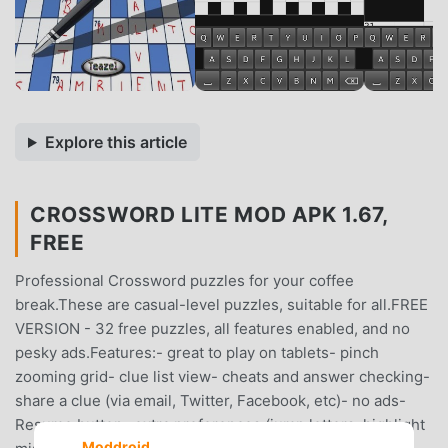
Explore this article
CROSSWORD LITE MOD APK 1.67,
FREE
Professional Crossword puzzles for your coffee
break.These are casual-level puzzles, suitable for all.FREE
VERSION - 32 free puzzles, all features enabled, and no
pesky ads.Features:- great to play on tablets- pinch
zooming grid- clue list view- cheats and answer checking-
share a clue (via email, Twitter, Facebook, etc)- no ads-
Resume button- extra preferences (jump letters, highlight
Moddroid