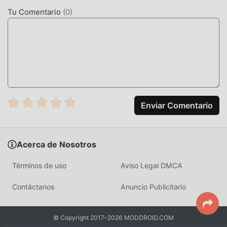
educational puedan disfrutar plenamente la felicidad que
Tu Comentario
(
0
)
trae Crossword Lite 1.67
MODIFICACIÓN ÚNICA
El juego tradicional de educational requiere que los
usuarios pasen mucho tiempo para acumular su
riqueza/habilidad/habilidades en el juego, que es tanto la
característica como la diversión del juego, pero al mismo
Enviar Comentario
tiempo, el proceso de acumulación será inevitablemente
hace que la gente se sienta cansada, pero ahora, la
aparición de mods ha reescrito esta situación. Aquí, no
Acerca de Nosotros
necesita gastar la mayor parte de su energía y repetir la
""acumulación"" ligeramente aburrida. Los mods pueden
Términos de uso
Aviso Legal DMCA
ayudarlo fácilmente a omitir este proceso, lo que lo ayuda
a concentrarse en disfrutar la alegría del juego en sí.
Contáctanos
Anuncio Publicitario
DESCARGAR AHORA
© Copyright 2017–2026 MODDROID.COM
Simplemente haz clic en el botón de descarga para instalar