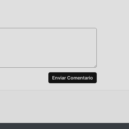
a
yuda
ente
 hay
Enviar Comentario