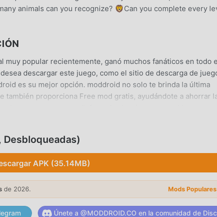
w many animals can you recognize? 🦁Can you complete every le
CIÓN
l muy popular recientemente, ganó muchos fanáticos en todo e
 desea descargar este juego, como el sitio de descarga de jueg
oid es su mejor opción. moddroid no solo te brinda la última
e también proporciona Free mod gratis, ayudándote a ahorrar l
uedes concentrarte en disfrutar la alegría que trae el juego en s
he Animal no cobrará a los jugadores ninguna tarifa, y es 100
Simplemente descargue el cliente moddroid, puede descargar e
, Desbloqueadas)
ic. ¡Qué estás esperando, descarga moddroid y juega!
escargar APK (35.14MB)
ational , su jugabilidad única lo ha ayudado a ganar una gran
s
de 2026.
Mods Populares
encia de los juegos tradicionales de educational , en Guess the
ra principiantes, por lo que puedes comenzar fácilmente todo el
legram
Únete a @MODDROID.CO en la comunidad de Disc