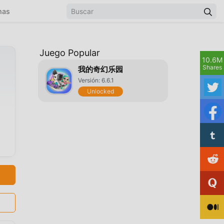
mas
Juego Popular
10.6M
Shares
我的奇幻乐园
Versión: 6.6.1
Unlocked