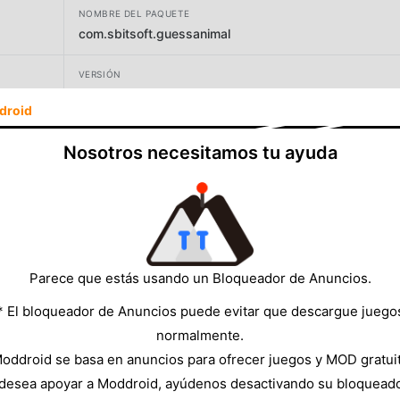
NOMBRE DEL PAQUETE
com.sbitsoft.guessanimal
VERSIÓN
0.3.4
droid
DESARROLLADOR
Nosotros necesitamos tu ayuda
sbitsoft.com
TAMAÑO
35.14MB
Parece que estás usando un Bloqueador de Anuncios.
* El bloqueador de Anuncios puede evitar que descargue juego
normalmente.
oddroid se basa en anuncios para ofrecer juegos y MOD gratui
 desea apoyar a Moddroid, ayúdenos desactivando su bloquead