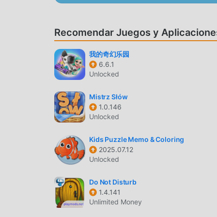
juego y disfrutar de la alegría que brinda el c
moddroid ha creado especialmente una plataform
permite comunicarse y compartir con todos los
Recomendar Juegos y Aplicacione
está esperando? Únase a moddroid y disfrute de
我的奇幻乐园
HERMOSA PANTALLA
6.6.1
Unlocked
Al igual que los juegos tradicionales de educatio
gráficos, mapas y personajes de alta calidad h
Mistrz Słów
en comparación con los juegos tradicionales de
1.0.146
actualizado y ha realizado mejoras audaces. Co
Unlocked
mejorado mucho. Mientras conserva el estilo ori
del usuario, y hay muchos tipos diferentes de t
Kids Puzzle Memo & Coloring
que todos los amantes de los juegos de educati
2025.07.12
Animal 0.3.4
Unlocked
MODIFICACIÓN ÚNICA
Do Not Disturb
1.4.141
El juego tradicional de educational requiere q
Unlimited Money
riqueza/habilidad/habilidades en el juego, que e