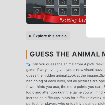
Explore this article
GUESS THE ANIMAL M
🐾 Can you guess the animal from 4 pictures?Te
game! Every level gives you a new visual puzz
guess the hidden animal.Look at the images.Spo
beginning of each level, not all pictures are ope
fewer hints you use, the more points you earn.S
logic and attention 👀In the game you will find:
increasing difficulty• hints for difficult leve
perfect for players who enjoy trivia games, pic