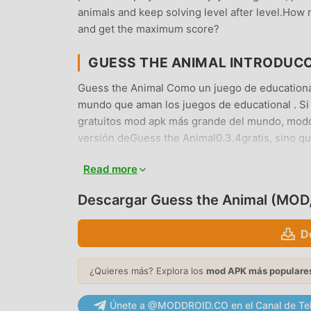
animals and keep solving level after level.Ho
and get the maximum score?
GUESS THE ANIMAL INTRODUC
Guess the Animal Como un juego de educationa
mundo que aman los juegos de educational . Si
gratuitos mod apk más grande del mundo, moddr
versión deGuess the Animal0.3.4gratis, sino qu
tarea mecánica repetitiva en el juego, así que p
Read more
moddroid promete que cualquier mod de Guess t
seguro, disponible y de instalación gratuita. 
Descargar Guess the Animal (MOD
instalar Guess the Animal 0.3.4 con un solo cl
D
JUGABILIDAD ÚNICA
Guess the Animal Como un popular juego de educ
¿Quieres más? Explora los
mod APK más populare
cantidad de fanáticos en todo el mundo. A difer
Animal, solo necesitas pasar por el tutorial pa
Únete a @MODDROID.CO en el Canal de Te