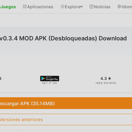
Juegos
Aplicaciones
Explore
Noticias
Idio
 v0.3.4 MOD APK (Desbloqueadas) Download
B
4.3 ★
GET IT ON
1698 RATINGS
escargar APK (35.14MB)
Versiones anteriores