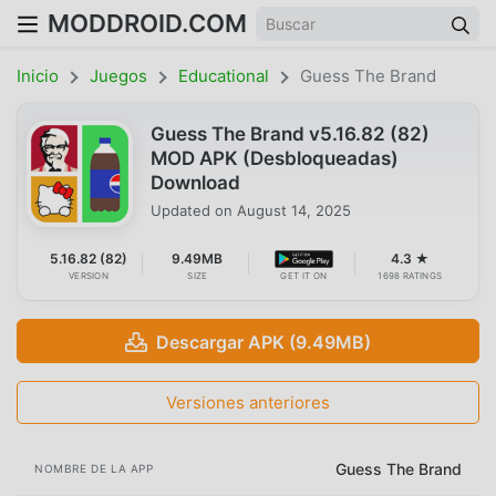
MODDROID.COM
Inicio
Juegos
Educational
Guess The Brand
Guess The Brand v5.16.82 (82)
MOD APK (Desbloqueadas)
Download
Updated on
August 14, 2025
5.16.82 (82)
9.49MB
4.3 ★
VERSION
SIZE
GET IT ON
1698 RATINGS
Descargar APK (9.49MB)
Versiones anteriores
Guess The Brand
NOMBRE DE LA APP