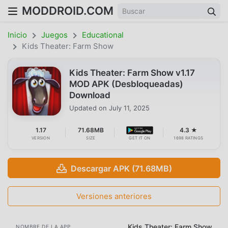
MODDROID.COM
Inicio
Juegos
Educational
Kids Theater: Farm Show
Kids Theater: Farm Show v1.17
MOD APK (Desbloqueadas)
Download
Updated on
July 11, 2025
1.17
71.68MB
4.3 ★
VERSION
SIZE
GET IT ON
1698 RATINGS
Descargar APK (71.68MB)
Versiones anteriores
Kids Theater: Farm Show
NOMBRE DE LA APP