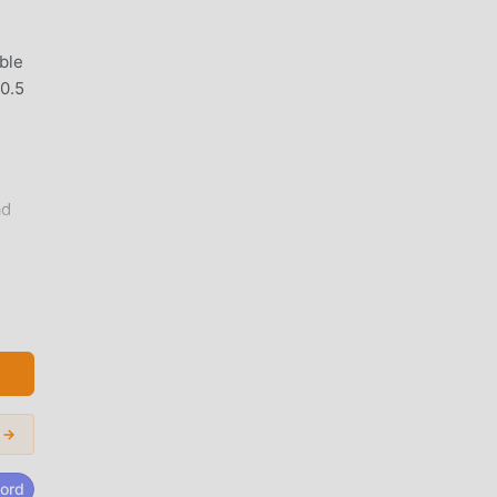
ble
.0.5
ad
tar
e y
se a
 →
ord
ación