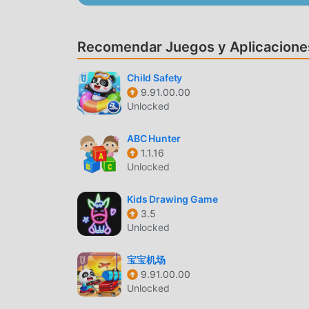
con los juegos tradicionales de educational , Li
realizado mejoras audaces. Con tecnología más
Recomendar Juegos y Aplicacione
Mientras conserva el estilo original de educatio
muchos tipos diferentes de teléfonos móviles a
amantes de los juegos de educational puedan dis
Child Safety
9.91.00.00
Unlocked
MODIFICACIÓN ÚNICA
El juego tradicional de educational requiere q
ABC Hunter
riqueza/habilidad/habilidades en el juego, que e
1.1.16
Unlocked
tiempo, el proceso de acumulación será inevita
aparición de mods ha reescrito esta situación. A
Kids Drawing Game
""acumulación"" ligeramente aburrida. Los mods
3.5
a concentrarse en disfrutar la alegría del juego 
Unlocked
DESCARGAR AHORA
宝宝机场
9.91.00.00
Simplemente haz clic en el botón de descarga p
Unlocked
la versión de mod gratuita Lil Volcano 0.0.5 en