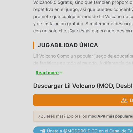
Volcano0.0.5gratis, sino que también proporcio
repetitiva en el juego, así que puedes concentra
promete que cualquier mod de Lil Volcano no co
y de instalación gratuita. Simplemente descargu
con un solo clic. ¡Qué estás esperando, descar
JUGABILIDAD ÚNICA
Lil Volcano Como un popular juego de education
de fanáticos en todo el mundo. A diferencia de l
necesitas pasar por el tutorial para principiant
Read more
de la alegría que brinda el clásico educational
especialmente una plataforma para los amantes 
Descargar Lil Volcano (MOD, Desb
compartir con todos los amantes de los juegos
moddroid y disfrute del juego educational con t
D
HERMOSA PANTALLA
¿Quieres más? Explora los
mod APK más populare
Al igual que los juegos tradicionales de education
Únete a @MODDROID.CO en el Canal de Te
mapas y personajes de alta calidad hacen que L