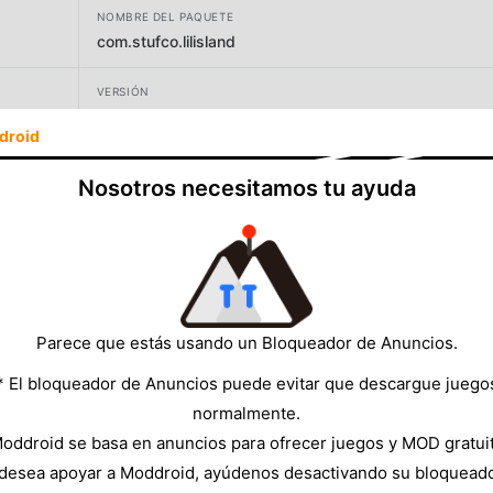
NOMBRE DEL PAQUETE
com.stufco.lilisland
VERSIÓN
0.0.5
droid
DESARROLLADOR
Nosotros necesitamos tu ayuda
Stufco
TAMAÑO
5.84MB
Parece que estás usando un Bloqueador de Anuncios.
* El bloqueador de Anuncios puede evitar que descargue juego
normalmente.
oddroid se basa en anuncios para ofrecer juegos y MOD gratui
 desea apoyar a Moddroid, ayúdenos desactivando su bloquead