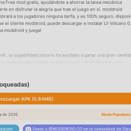
na Free mod gratis, ayudándote a ahorrar la tarea mecánica
rte en disfrutar la alegría que trae el juego en sí. moddroid
brará a los jugadores ninguna tarifa, y es 100% seguro, disponi
e el cliente moddroid, puede descargar e instalar Lil Volcano 0
ga moddroid y juega!
al , su jugabilidad única lo ha ayudado a ganar una gran cantid
os juegos tradicionales de educational , en Lil Volcano, solo
es, por lo que puedes comenzar fácilmente todo el juego y disfru
 juegos Lil Volcano 0.0.5. Al mismo tiempo, moddroid ha creado
de los juegos de la educational , lo que le permite comunicars
loqueadas)
 de la educational de todo el mundo. ¿Qué está esperando? Úna
odos los socios globales venga feliz
escargar APK (5.84MB)
s
de 2026.
Mods Populares
al , Lil Volcano tiene un estilo artístico único, y sus gráficos,
legram
Únete a @MODDROID.CO en la comunidad de Disc
il Volcano atraiga a muchos educational fanáticos, y en compar