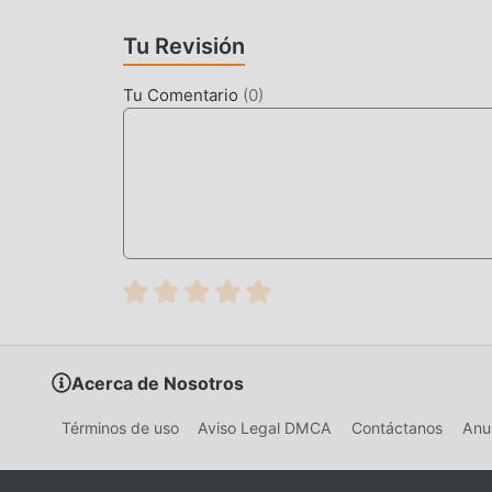
juegos de mod populares gratuitos esperando a 
Tu Revisión
Tu Comentario
(
0
)
Acerca de Nosotros
Términos de uso
Aviso Legal DMCA
Contáctanos
Anun