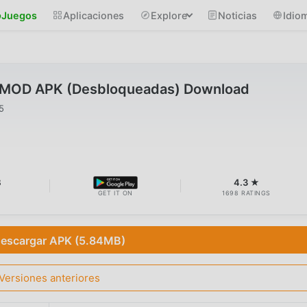
Juegos
Aplicaciones
Explore
Noticias
Idio
.5 MOD APK (Desbloqueadas) Download
5
B
4.3 ★
GET IT ON
1698 RATINGS
escargar APK (5.84MB)
Versiones anteriores