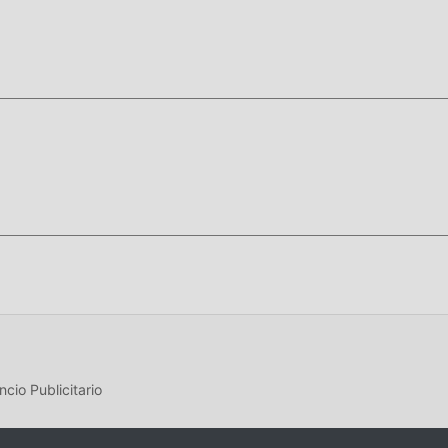
jugar, que esperas, descárgalo ya!"
cio Publicitario