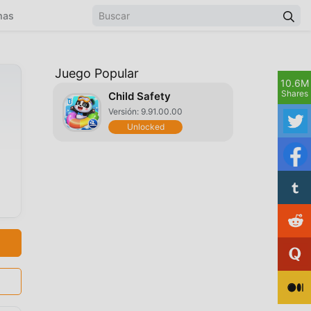
mas
Juego Popular
10.6M
Shares
Child Safety
Versión: 9.91.00.00
Unlocked