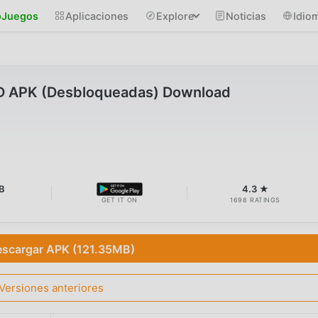
Juegos
Aplicaciones
Explore
Noticias
Idio
D APK (Desbloqueadas) Download
B
4.3 ★
GET IT ON
1698 RATINGS
scargar APK (121.35MB)
Versiones anteriores