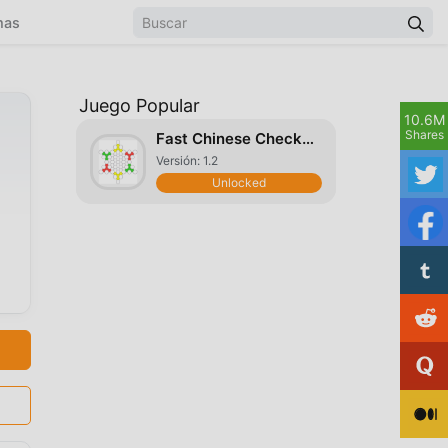
mas
Juego Popular
10.6M
Shares
Fast Chinese Checkers
Versión: 1.2
Unlocked