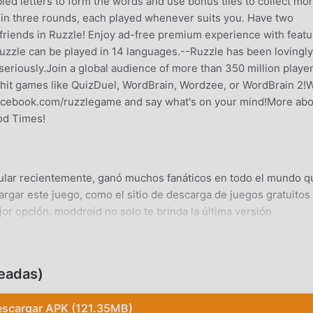
ed letters to form the words and use bonus tiles to collect mo
 in three rounds, each played whenever suits you. Have two
friends in Ruzzle! Enjoy ad-free premium experience with feat
Ruzzle can be played in 14 languages.--Ruzzle has been lovingly
eriously.Join a global audience of more than 350 million playe
 hit games like QuizDuel, WordBrain, Wordzee, or WordBrain 2!
.facebook.com/ruzzlegame and say what's on your mind!More ab
od Times!
lar recientemente, ganó muchos fanáticos en todo el mundo q
argar este juego, como el sitio de descarga de juegos gratuito
r opción. moddroid no solo te brinda la última versión
ona Free mod gratis, ayudándote a ahorrar la tarea mecánica
rte en disfrutar la alegría que trae el juego en sí. moddroid
 a los jugadores ninguna tarifa, y es 100% seguro, disponible 
eadas)
 cliente moddroid, puede descargar e instalar Ruzzle 4.0.7 con 
roid y juega!
scargar APK (121.35MB)