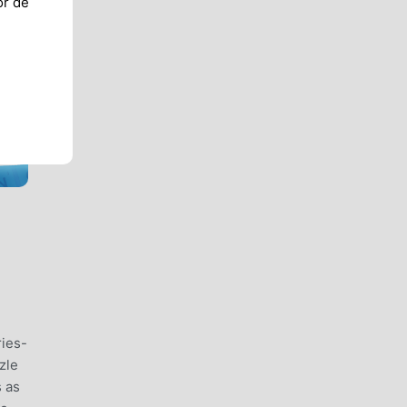
or de
ries-
zle
s as