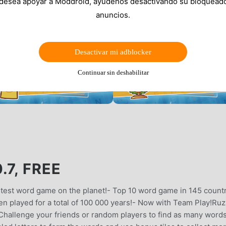
 desea apoyar a Moddroid, ayúdenos desactivando su bloquead
anuncios.
Desactivar mi adblocker
Continuar sin deshabilitar
.7, FREE
fastest word game on the planet!- Top 10 word game in 145 count
een played for a total of 100 000 years!- Now with Team Play!Ruz
 Challenge your friends or random players to find as many word