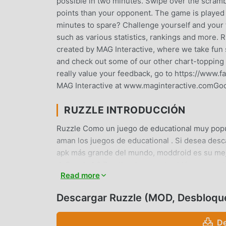
possible in two minutes. Swipe over the scrambl
points than your opponent. The game is played
minutes to spare? Challenge yourself and your 
such as various statistics, rankings and more. 
created by MAG Interactive, where we take fun s
and check out some of our other chart-topping
really value your feedback, go to https://www
MAG Interactive at www.maginteractive.comGo
RUZZLE INTRODUCCIÓN
Ruzzle Como un juego de educational muy popu
aman los juegos de educational . Si desea desc
apk más grande del mundo, moddroid es su mejo
deRuzzle4.0.7gratis, sino que también proporci
Read more
repetitiva en el juego, así que puedes concentra
promete que cualquier mod de Ruzzle no cobrará
Descargar Ruzzle (MOD, Desbloqu
instalación gratuita. Simplemente descargue el
solo clic. ¡Qué estás esperando, descarga modd
De