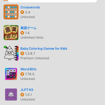
opción. moddroid no solo te brinda la última versión
Crosswords
deToddler games2.47gratis, sino que también proporciona
3.4
Unlocked mod gratis, ayudándote a ahorrar la tarea
Unlocked
mecánica repetitiva en el juego, así que puedes
concentrarte en disfrutar la alegría que trae el juego en sí.
単語ゲーム
moddroid promete que cualquier mod de Toddler games
1.4
Unlimited Hints
no cobrará a los jugadores ninguna tarifa, y es 100%
seguro, disponible y de instalación gratuita. Simplemente
Baby Coloring Games for Kids
descargue el cliente moddroid, puede descargar e instalar
1.2.8.7
Toddler games 2.47 con un solo clic. ¡Qué estás
Premium Unlocked
esperando, descarga moddroid y juega!
Word Blitz
JUGABILIDAD ÚNICA
7.79.0
Unlocked
Toddler games Como un popular juego de educational , su
jugabilidad única lo ha ayudado a ganar una gran cantidad
JLPT N3
de fanáticos en todo el mundo. A diferencia de los juegos
1.0.1
tradicionales de educational , en Toddler games, solo
Unlocked
necesitas pasar por el tutorial para principiantes, por lo