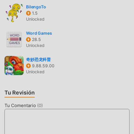
que puedes comenzar fácilmente todo el juego y disfrutar
BilengoTo
de la alegría que brinda el clásico educational juegos
1.5
Toddler games 2.47. Al mismo tiempo, moddroid ha creado
Unlocked
especialmente una plataforma para los amantes de los
juegos de la educational , lo que le permite comunicarse y
Word Games
28.5
compartir con todos los amantes de los juegos de la
Unlocked
educational de todo el mundo. ¿Qué está esperando?
Únase a moddroid y disfrute del juego educational con
奇妙恐龙科普
todos los socios globales venga feliz
9.88.59.00
Unlocked
HERMOSA PANTALLA
Al igual que los juegos tradicionales de educational ,
Tu Revisión
Toddler games tiene un estilo artístico único, y sus
gráficos, mapas y personajes de alta calidad hacen que
Tu Comentario
(
0
)
Toddler games atraiga a muchos educational fanáticos, y
en comparación con los juegos tradicionales de
educational , Toddler games 2.47 ha adoptado un motor
virtual actualizado y ha realizado mejoras audaces. Con