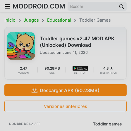
MODDROID.COM
Inicio
Juegos
Educational
Toddler Games
Toddler games v2.47 MOD APK
(Unlocked) Download
Updated on
June 11, 2026
2.47
90.28MB
4.3 ★
VERSION
SIZE
GET IT ON
1698 RATINGS
Descargar APK (90.28MB)
Versiones anteriores
Toddler games
NOMBRE DE LA APP