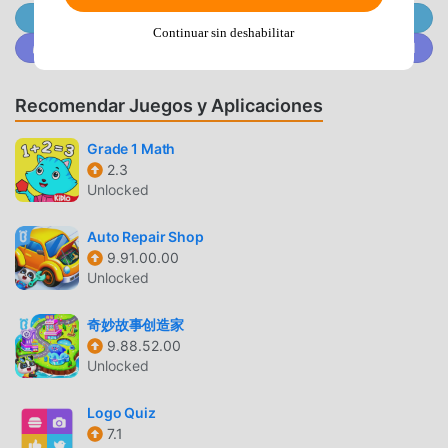
Únete a @MODDROID.CO en el Canal de Telegram
recientemente, ganó muchos fanáticos en todo el mundo
Continuar sin deshabilitar
que aman los juegos de educational . Si desea descargar
Únete a @MODDROID.CO en la comunidad de Discord
este juego, como el sitio de descarga de juegos gratuitos
mod apk más grande del mundo, moddroid es su mejor
Recomendar Juegos y Aplicaciones
opción. moddroid no solo te brinda la última versión
deWord Universe1.9.1gratis, sino que también proporciona
Grade 1 Math
Free Powerups mod gratis, ayudándote a ahorrar la tarea
2.3
mecánica repetitiva en el juego, así que puedes
Unlocked
concentrarte en disfrutar la alegría que trae el juego en sí.
moddroid promete que cualquier mod de Word Universe
Auto Repair Shop
9.91.00.00
no cobrará a los jugadores ninguna tarifa, y es 100%
Unlocked
seguro, disponible y de instalación gratuita. Simplemente
descargue el cliente moddroid, puede descargar e instalar
奇妙故事创造家
Word Universe 1.9.1 con un solo clic. ¡Qué estás
9.88.52.00
esperando, descarga moddroid y juega!
Unlocked
JUGABILIDAD ÚNICA
Logo Quiz
7.1
Word Universe Como un popular juego de educational , su