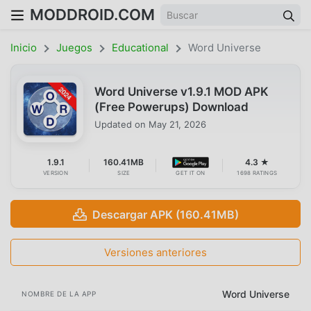
MODDROID.COM
Inicio
Juegos
Educational
Word Universe
Word Universe v1.9.1 MOD APK
(Free Powerups) Download
Updated on
May 21, 2026
1.9.1
160.41MB
4.3 ★
VERSION
SIZE
GET IT ON
1698 RATINGS
Descargar APK (160.41MB)
Versiones anteriores
Word Universe
NOMBRE DE LA APP