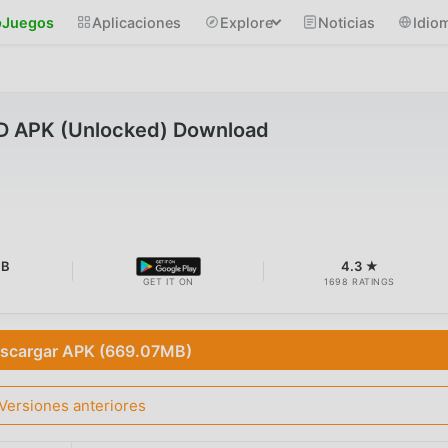
Juegos
Aplicaciones
Explore
Noticias
Idio
D APK (Unlocked) Download
MB
4.3 ★
GET IT ON
1698 RATINGS
scargar APK (669.07MB)
Versiones anteriores