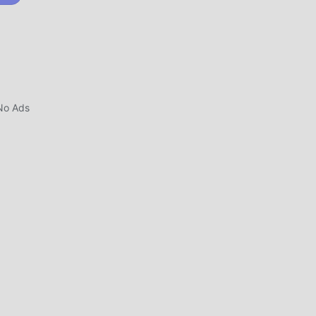
ticos
orial
No Ads
os
s
.
tilo