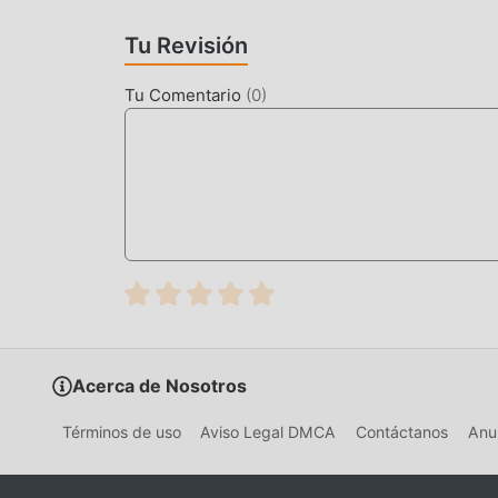
teléfonos móviles apk con excelente adaptabili
puedan disfrutar plenamente la felicidad que tr
Tu Revisión
MODIFICACIÓN ÚNICA
Tu Comentario
(
0
)
El juego tradicional de music requiere que lo
riqueza/habilidad/habilidades en el juego, que e
tiempo, el proceso de acumulación será inevita
aparición de mods ha reescrito esta situación. A
""acumulación"" ligeramente aburrida. Los mods
a concentrarse en disfrutar la alegría del juego 
DESCARGAR AHORA
Simplemente haz clic en el botón de descarga p
la versión de mod gratuita Lanota 2.23.1 en el 
Acerca de Nosotros
juegos de mod populares gratuitos esperando a 
Términos de uso
Aviso Legal DMCA
Contáctanos
Anun