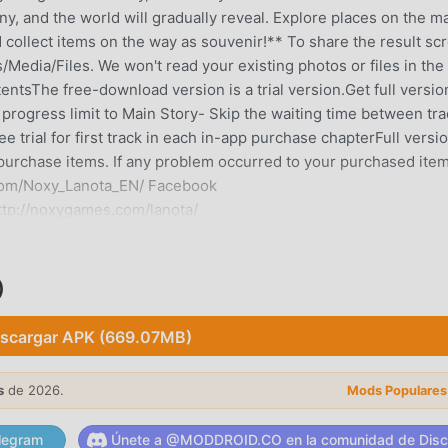
y, and the world will gradually reveal. Explore places on the m
d collect items on the way as souvenir!** To share the result sc
Media/Files. We won't read your existing photos or files in the
ntsThe free-download version is a trial version.Get full versio
 progress limit to Main Story- Skip the waiting time between tr
ee trial for first track in each in-app purchase chapterFull versi
purchase items. If any problem occurred to your purchased item
r.com/Noxy_Lanota_EN/ Facebook
http://noxygames.com/lanota/
)
ecientemente, ganó muchos fanáticos en todo el mundo que am
juego, como el sitio de descarga de juegos gratuitos mod apk m
scargar APK (669.07MB)
 moddroid no solo te brinda la última versión
iona Unlocked mod gratis, ayudándote a ahorrar la tarea mecán
rte en disfrutar la alegría que trae el juego en sí. moddroid
s
de 2026.
Mods Populares
 a los jugadores ninguna tarifa, y es 100% seguro, disponible 
 cliente moddroid, puede descargar e instalar Lanota 2.23.1 con
legram
Únete a @MODDROID.CO en la comunidad de Disc