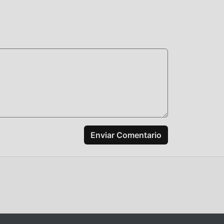
usic
ismo
a
yuda
Enviar Comentario
ente