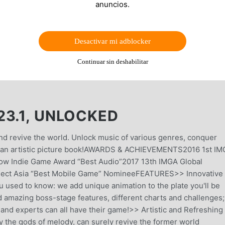
anuncios.
Desactivar mi adblocker
Continuar sin deshabilitar
23.1, UNLOCKED
and revive the world. Unlock music of various genres, conquer
in an artistic picture book!AWARDS & ACHIEVEMENTS2016 1st I
ow Indie Game Award “Best Audio”2017 13th IMGA Global
nect Asia “Best Mobile Game” NomineeFEATURES>> Innovative
sed to know: we add unique animation to the plate you'll be
d amazing boss-stage features, different charts and challenges;
 and experts can all have their game!>> Artistic and Refreshing
by the gods of melody, can surely revive the former world