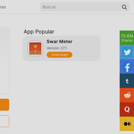
mas
App Popular
10.6M
Shares
Swar Meter
Versión: 27.1
Unlocked