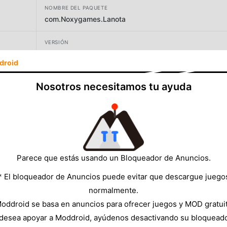
NOMBRE DEL PAQUETE
com.Noxygames.Lanota
VERSIÓN
3.2.6
droid
DESARROLLADOR
Nosotros necesitamos tu ayuda
Noxy Games Inc.
TAMAÑO
669.07MB
Parece que estás usando un Bloqueador de Anuncios.
* El bloqueador de Anuncios puede evitar que descargue juego
normalmente.
oddroid se basa en anuncios para ofrecer juegos y MOD gratui
 desea apoyar a Moddroid, ayúdenos desactivando su bloquead