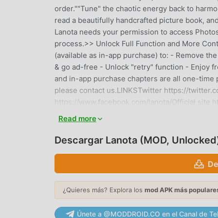
order.""Tune" the chaotic energy back to harmon
read a beautifully handcrafted picture book, an
Lanota needs your permission to access Photos/
process.>> Unlock Full Function and More Conte
(available as in-app purchase) to: - Remove the
& go ad-free - Unlock "retry" function - Enjoy fr
and in-app purchase chapters are all one-time 
please contact us.LINKSTwitter https://twitte
https://www.facebook.com/lanota/Official site 
Read more
LANOTA INTRODUCCIÓN
Descargar Lanota (MOD, Unlocked
Lanota Como un juego de music muy popular r
los juegos de music . Si desea descargar este 
De
grande del mundo, moddroid es su mejor opción.
deLanota2.23.1gratis, sino que también proporc
repetitiva en el juego, así que puedes concentra
¿Quieres más? Explora los
mod APK más populare
promete que cualquier mod de Lanota no cobrará
instalación gratuita. Simplemente descargue el
Únete a @MODDROID.CO en el Canal de Te