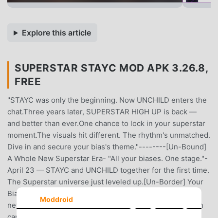
Explore this article
SUPERSTAR STAYC MOD APK 3.26.8,
FREE
"STAYC was only the beginning. Now UNCHILD enters the
chat.Three years later, SUPERSTAR HIGH UP is back —
and better than ever.One chance to lock in your superstar
moment.The visuals hit different. The rhythm's unmatched.
Dive in and secure your bias's theme."--------[Un-Bound]
A Whole New Superstar Era- "All your biases. One stage."-
April 23 — STAYC and UNCHILD together for the first time.
The Superstar universe just leveled up.[Un-Border] Your
Bias, Your Way- "Your artist. Your style. No limits."- All-
Moddroid
new customization events are coming.- Design your own
card frames and craft an artist space that's completely