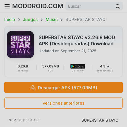
MODDROID.COM
Inicio
Juegos
Music
SUPERSTAR STAYC
SUPERSTAR STAYC v3.26.8 MOD
APK (Desbloqueadas) Download
Updated on
September 21, 2025
3.26.8
577.09MB
4.3 ★
VERSION
SIZE
GET IT ON
1698 RATINGS
Descargar APK (577.09MB)
Versiones anteriores
SUPERSTAR STAYC
NOMBRE DE LA APP