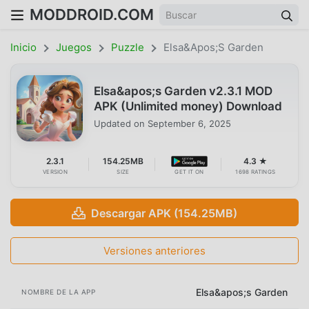
MODDROID.COM
Inicio
Juegos
Puzzle
Elsa&apos;s Garden
Elsa&apos;s Garden v2.3.1 MOD
APK (Unlimited money) Download
Updated on
September 6, 2025
2.3.1
154.25MB
4.3 ★
VERSION
SIZE
GET IT ON
1698 RATINGS
Descargar APK (154.25MB)
Versiones anteriores
Elsa&apos;s Garden
NOMBRE DE LA APP