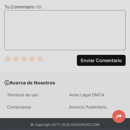
Con tecnología más avanzada, la experiencia de pantalla
Tu Comentario
(
0
)
del juego ha mejorado mucho. Mientras conserva el estilo
original de puzzle , mejora al máximo la experiencia
sensorial del usuario, y hay muchos tipos diferentes de
teléfonos móviles apk con excelente adaptabilidad, lo que
garantiza que todos los amantes de los juegos de puzzle
puedan disfrutar plenamente la felicidad que trae Escape
Breezy Apartment 1.1.11
Enviar Comentario
MODIFICACIÓN ÚNICA
El juego tradicional de puzzle requiere que los usuarios
Acerca de Nosotros
pasen mucho tiempo para acumular su
riqueza/habilidad/habilidades en el juego, que es tanto la
Términos de uso
Aviso Legal DMCA
característica como la diversión del juego, pero al mismo
tiempo, el proceso de acumulación será inevitablemente
Contáctanos
Anuncio Publicitario
hace que la gente se sienta cansada, pero ahora, la
aparición de mods ha reescrito esta situación. Aquí, no
© Copyright 2017–2026 MODDROID.COM
necesita gastar la mayor parte de su energía y repetir la