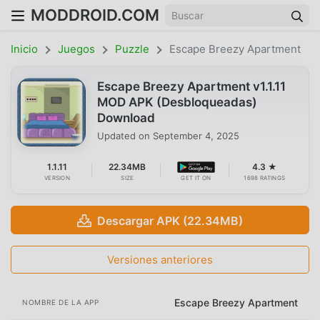
MODDROID.COM
Inicio
Juegos
Puzzle
Escape Breezy Apartment
Escape Breezy Apartment v1.1.11
MOD APK (Desbloqueadas)
Download
Updated on
September 4, 2025
1.1.11
22.34MB
4.3 ★
VERSION
SIZE
GET IT ON
1698 RATINGS
Descargar APK (22.34MB)
Versiones anteriores
Escape Breezy Apartment
NOMBRE DE LA APP