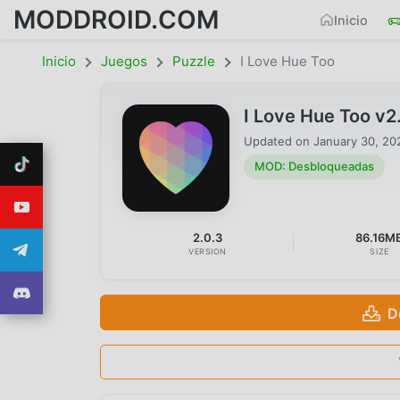
MODDROID.COM
Inicio
Inicio
Juegos
Puzzle
I Love Hue Too
I Love Hue Too v
Updated on
January 30, 20
MOD: Desbloqueadas
2.0.3
86.16M
VERSION
SIZE
D