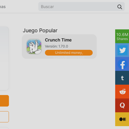
mas
Juego Popular
10.6M
Shares
Crunch Time
Versión: 1.70.0
Unlimited money,
lives/VIP Unlocked