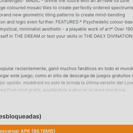
 challenges* MAGIC - divine the future with an all-new fortune
ange coloured mosaic tiles to create perfectly ordered spectrums
brand new geometric tiling patterns to create mind-bending
ption and logic even further. FEATURES:* Psychedelic colour-ba
mystical, minimalist aesthetic - a playable work of art* Over 19
urself in THE DREAM or test your skills in THE DAILY DIVINATION
opular recientemente, ganó muchos fanáticos en todo el mund
rgar este juego, como el sitio de descarga de juegos gratuitos
r opción. moddroid no solo te brinda la última versión deI Lov
na Free mod gratis, ayudándote a ahorrar la tarea mecánica
rte en disfrutar la alegría que trae el juego en sí. moddroid
 cobrará a los jugadores ninguna tarifa, y es 100% seguro,
te descargue el cliente moddroid, puede descargar e instalar I 
Desbloqueadas)
erando, descarga moddroid y juega!
escargar APK (86.16MB)