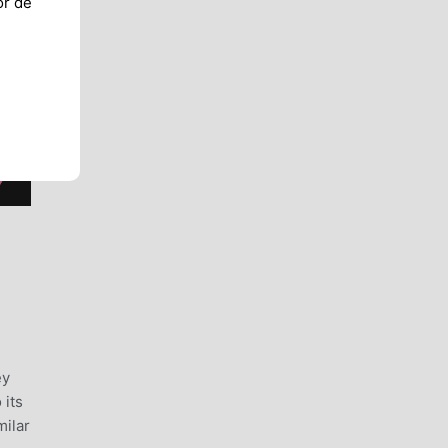
or de
ey
 its
milar