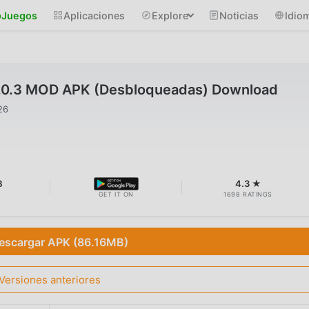
Juegos
Aplicaciones
Explore
Noticias
Idio
2.0.3 MOD APK (Desbloqueadas) Download
26
B
4.3 ★
GET IT ON
1698 RATINGS
escargar APK (86.16MB)
Versiones anteriores