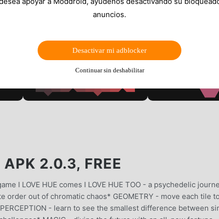
 desea apoyar a Moddroid, ayúdenos desactivando su bloquead
anuncios.
Desactivar mi adblocker
Continuar sin deshabilitar
APK 2.0.3, FREE
 game I LOVE HUE comes I LOVE HUE TOO - a psychedelic journ
te order out of chromatic chaos* GEOMETRY - move each tile to
* PERCEPTION - learn to see the smallest difference between si