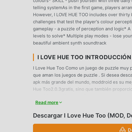
colours* SKILL - push yourself with three daily
telling systemAs in the first game, players arr
However, I LOVE HUE TOO includes over thirty 
challenges that test the player's colour perce
gameplay - a puzzle of perception and logic* A 
levels to solve* Multiple play modes - lose yo
beautiful ambient synth soundtrack
I LOVE HUE TOO INTRODUCCIÓN
I Love Hue Too Como un juego de puzzle muy p
que aman los juegos de puzzle . Si desea desca
apk más grande del mundo, moddroid es su mejo
Hue Too2.0.3gratis, sino que también proporcio
repetitiva en el juego, así que puedes concentra
Read more
promete que cualquier mod de I Love Hue Too no
disponible y de instalación gratuita. Simplemen
Descargar I Love Hue Too (MOD, 
Hue Too 2.0.3 con un solo clic. ¡Qué estás esp
D
JUGABILIDAD ÚNICA