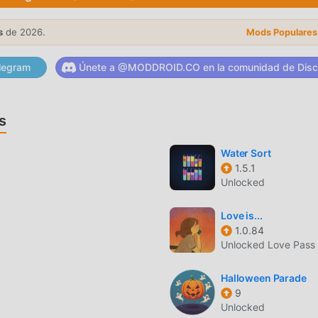
o match! If you are a fan of 3 matching games and puzzle matc
t! Thousands of levels, countless match three games, and a
s
de 2026.
Mods Populares
tch puzzle journey. Connect, match, and crush jewels or in this
legram
Únete a @MODDROID.CO en la comunidad de Disc
__________________________________Do you like match 3 games for
ch games? Great! Follow the links to crush jewels in match thre
youtube.com/herocraftFacebook: facebook.com/herocraft.games
s
N
Water Sort
1.5.1
pular recientemente, ganó muchos fanáticos en todo el mund
Unlocked
 este juego, como el sitio de descarga de juegos gratuitos mod
ción. moddroid no solo te brinda la última versión deSeason
Love is...
na Free mod gratis, ayudándote a ahorrar la tarea mecánica
1.0.84
rte en disfrutar la alegría que trae el juego en sí. moddroid
Unlocked Love Pass
cobrará a los jugadores ninguna tarifa, y es 100% seguro,
nte descargue el cliente moddroid, puede descargar e instalar
Halloween Parade
tás esperando, descarga moddroid y juega!
9
Unlocked