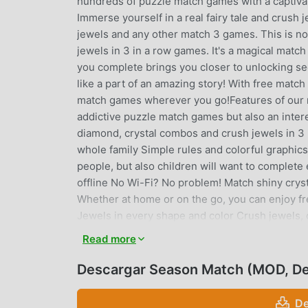
hundreds of puzzle match games with a captivat
Immerse yourself in a real fairy tale and crush 
jewels and any other match 3 games. This is no
jewels in 3 in a row games. It's a magical match
you complete brings you closer to unlocking sec
like a part of an amazing story! With free matc
match games wherever you go!Features of our m
addictive puzzle match games but also an intere
diamond, crystal combos and crush jewels in 3
whole family Simple rules and colorful graphics
people, but also children will want to complet
offline No Wi-Fi? No problem! Match shiny crys
Whether at home or on the go, you can enjoy 
Jewels in every shape and color Crush jewels,
games to unlock special boosters and daily gift
Read more
run out of puzzle match games to enjoy. A trul
— one of the most beautifully crafted puzzle ma
Descargar Season Match (MOD, D
combinations. Create match 3 combos with crys
and follow the story in our match 3 games for 
De