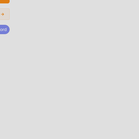
h
 →
ord
e
o que
 apk