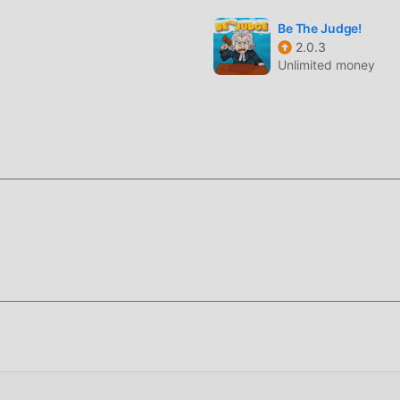
Be The Judge!
, su jugabilidad única lo ha ayudado a ganar una gran cantidad
2.0.3
 juegos tradicionales de puzzle , en Season Match, solo necesit
Unlimited money
 que puedes comenzar fácilmente todo el juego y disfrutar de la
ason Match 1.13.26. Al mismo tiempo, moddroid ha creado
de los juegos de la puzzle , lo que le permite comunicarse y
 de la puzzle de todo el mundo. ¿Qué está esperando? Únase a
los socios globales venga feliz
, Season Match tiene un estilo artístico único, y sus gráficos, m
Match atraiga a muchos puzzle fanáticos, y en comparación con
.13.26 ha adoptado un motor virtual actualizado y ha realizado
 la experiencia de pantalla del juego ha mejorado mucho. Mien
l máximo la experiencia sensorial del usuario, y hay muchos tipo
nte adaptabilidad, lo que garantiza que todos los amantes de lo
a felicidad que trae Season Match 1.13.26