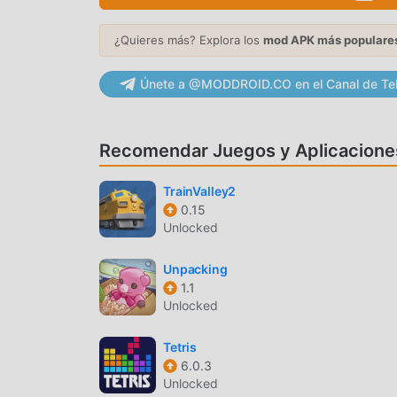
new heights in puzzle match games! Get ready t
games, download now and join the magical ques
¿Quieres más? Explora los
mod APK más populare
magical storyline await in this unforgettable ma
immersive world of fantasy of 3 matching
Únete a @MODDROID.CO en el Canal de Te
games!________________________________________
adults, 3 in a row games and casual puzzle mat
games! X: twitter.com/Herocraft_rusYouTube: 
Recomendar Juegos y Aplicacione
SEASON MATCH INTRODUCCIÓ
TrainValley2
0.15
Season Match Como un juego de puzzle muy po
Unlocked
aman los juegos de puzzle . Si desea descargar
más grande del mundo, moddroid es su mejor op
Unpacking
Match1.13.26gratis, sino que también proporcio
1.1
repetitiva en el juego, así que puedes concentra
Unlocked
promete que cualquier mod de Season Match no 
disponible y de instalación gratuita. Simpleme
Tetris
Season Match 1.13.26 con un solo clic. ¡Qué es
6.0.3
Unlocked