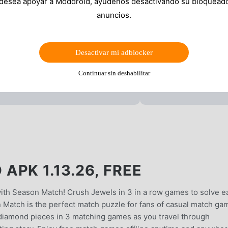
 desea apoyar a Moddroid, ayúdenos desactivando su bloquead
anuncios.
Desactivar mi adblocker
Continuar sin deshabilitar
PK 1.13.26, FREE
with Season Match! Crush Jewels in 3 in a row games to solve e
n Match is the perfect match puzzle for fans of casual match ga
 diamond pieces in 3 matching games as you travel through