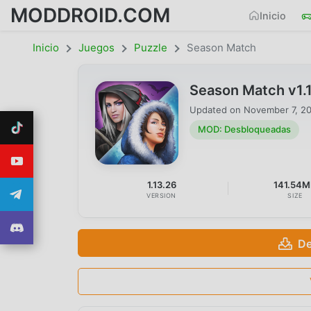
MODDROID.COM
Inicio
Inicio
Juegos
Puzzle
Season Match
Season Match v1
Updated on
November 7, 2
MOD: Desbloqueadas
1.13.26
141.54
VERSION
SIZE
De