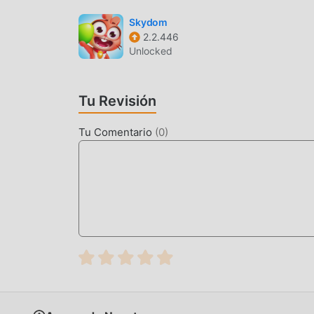
JUGABILIDAD ÚNICA
Skydom
Season Match Como un popular juego de puzzle 
2.2.446
fanáticos en todo el mundo. A diferencia de los
Unlocked
pasar por el tutorial para principiantes, por lo
alegría que brinda el clásico puzzle juegos Se
especialmente una plataforma para los amantes 
Tu Revisión
compartir con todos los amantes de los juegos
moddroid y disfrute del juego puzzle con todos 
Tu Comentario
(
0
)
HERMOSA PANTALLA
Al igual que los juegos tradicionales de puzzle 
y personajes de alta calidad hacen que Season 
juegos tradicionales de puzzle , Season Match 1
mejoras audaces. Con tecnología más avanzada,
conserva el estilo original de puzzle , mejora a
diferentes de teléfonos móviles apk con excele
juegos de puzzle puedan disfrutar plenamente l