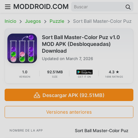
MODDROID.COM
Inicio
Juegos
Puzzle
Sort Ball Master-Color Puz
Sort Ball Master-Color Puz v1.0
MOD APK (Desbloqueadas)
Download
Updated on
March 7, 2026
1.0
92.51MB
4.3 ★
VERSION
SIZE
GET IT ON
1698 RATINGS
Descargar APK (92.51MB)
Versiones anteriores
Sort Ball Master-Color Puz
NOMBRE DE LA APP