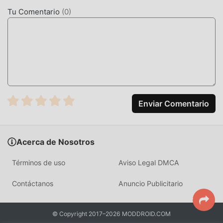
garantiza que todos los amantes de los juegos de puzzle
Tu Comentario
(
0
)
puedan disfrutar plenamente la felicidad que trae Sort Ball
Master-Color Puz 1.0
MODIFICACIÓN ÚNICA
El juego tradicional de puzzle requiere que los usuarios
pasen mucho tiempo para acumular su
riqueza/habilidad/habilidades en el juego, que es tanto la
Enviar Comentario
característica como la diversión del juego, pero al mismo
tiempo, el proceso de acumulación será inevitablemente
hace que la gente se sienta cansada, pero ahora, la
Acerca de Nosotros
aparición de mods ha reescrito esta situación. Aquí, no
necesita gastar la mayor parte de su energía y repetir la
Términos de uso
Aviso Legal DMCA
""acumulación"" ligeramente aburrida. Los mods pueden
ayudarlo fácilmente a omitir este proceso, lo que lo ayuda
Contáctanos
Anuncio Publicitario
a concentrarse en disfrutar la alegría del juego en sí.
DESCARGAR AHORA
© Copyright 2017–2026 MODDROID.COM