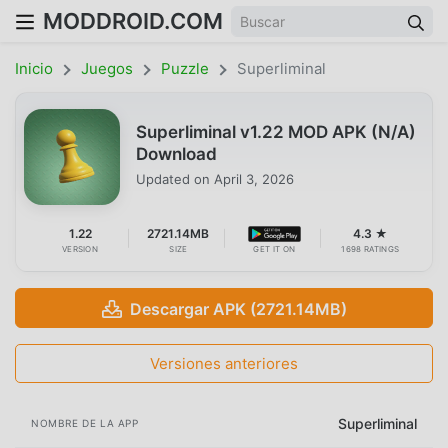
MODDROID.COM
Inicio
Juegos
Puzzle
Superliminal
Superliminal v1.22 MOD APK (N/A)
Download
Updated on
April 3, 2026
1.22
2721.14MB
4.3 ★
VERSION
SIZE
GET IT ON
1698 RATINGS
Descargar APK (2721.14MB)
Versiones anteriores
Superliminal
NOMBRE DE LA APP