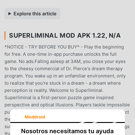
Explore this article
SUPERLIMINAL MOD APK 1.22, N/A
*NOTICE - TRY BEFORE YOU BUY* - Play the beginning
for free. A one-time in-app purchase unlocks the full
game. No ads.Falling asleep at 3AM, you close your eyes
to the cheesy commercial of Dr. Pierce's dream therapy
program. You wake up in an unfamiliar environment, only
to realize that you're stuck in a dream - a dream where
perception is reality. Welcome to Superliminal.
Superliminal is a first-person puzzle game inspired
perspective and optical illusions. Players tackle impossible
puzzles by thinking outside the box and learning to expect
Moddroid
the unexpected. This game features a wonderfully
subdued world, an intriguingly voiced narrative, and things
Nosotros necesitamos tu ayuda
that are really weird.