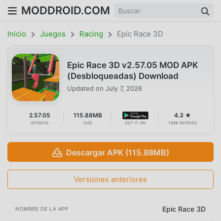
MODDROID.COM
Inicio
Juegos
Racing
Epic Race 3D
Epic Race 3D v2.57.05 MOD APK
(Desbloqueadas) Download
Updated on
July 7, 2026
2.57.05
115.88MB
4.3 ★
VERSION
SIZE
GET IT ON
1698 RATINGS
Descargar APK (115.88MB)
Versiones anteriores
Epic Race 3D
NOMBRE DE LA APP