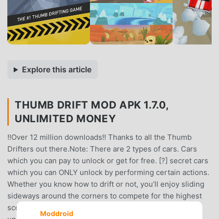
Explore this article
THUMB DRIFT MOD APK 1.7.0,
UNLIMITED MONEY
!!Over 12 million downloads!! Thanks to all the Thumb
Drifters out there.Note: There are 2 types of cars. Cars
which you can pay to unlock or get for free. [?] secret cars
which you can ONLY unlock by performing certain actions.
Whether you know how to drift or not, you’ll enjoy sliding
sideways around the corners to compete for the highest
score.WHY PLAY THUMB DRIFT?- Over 100 fully
Moddroid