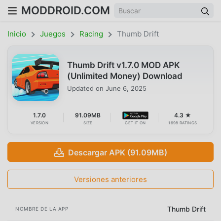
MODDROID.COM
Inicio
Juegos
Racing
Thumb Drift
Thumb Drift v1.7.0 MOD APK
(Unlimited Money) Download
Updated on
June 6, 2025
1.7.0
91.09MB
4.3 ★
VERSION
SIZE
GET IT ON
1698 RATINGS
Descargar APK (91.09MB)
Versiones anteriores
Thumb Drift
NOMBRE DE LA APP