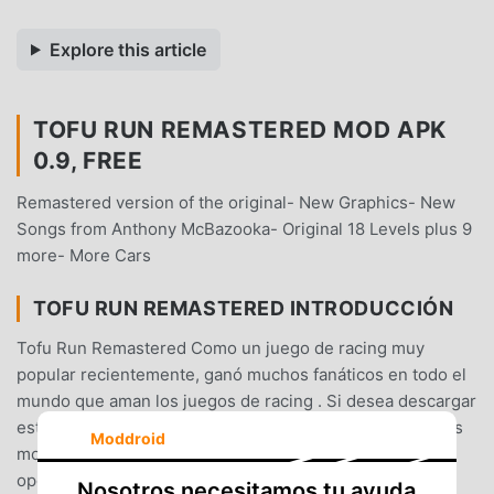
Explore this article
TOFU RUN REMASTERED MOD APK
0.9, FREE
Remastered version of the original- New Graphics- New
Songs from Anthony McBazooka- Original 18 Levels plus 9
more- More Cars
TOFU RUN REMASTERED INTRODUCCIÓN
Tofu Run Remastered Como un juego de racing muy
popular recientemente, ganó muchos fanáticos en todo el
mundo que aman los juegos de racing . Si desea descargar
este juego, como el sitio de descarga de juegos gratuitos
Moddroid
mod apk más grande del mundo, moddroid es su mejor
opción. moddroid no solo te brinda la última versión
Nosotros necesitamos tu ayuda