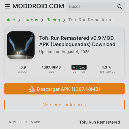
MODDROID.COM
Inicio
Juegos
Racing
Tofu Run Remastered
Tofu Run Remastered v0.9 MOD
APK (Desbloqueadas) Download
Updated on
August 4, 2025
0.9
1087.48MB
4.3 ★
VERSION
SIZE
GET IT ON
1698 RATINGS
Descargar APK (1087.48MB)
Versiones anteriores
Tofu Run Remastered
NOMBRE DE LA APP