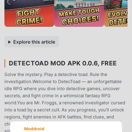
Explore this article
DETECTOAD MOD APK 0.0.6, FREE
Solve the mystery. Play a detective toad. Rule the
investigation.Welcome to DetecToad — an unforgettable
idle RPG where you dive into detective games, uncover
secrets, and fight crime in a whimsical fantasy RPG
world.You are Mr. Froggs, a renowned investigator cursed
into a toad by a secret cult. As you progress, you’ll unlock
regions, fight enemies in AFK battles, find clues, and
choose from random skill sets to evolve your crime-
Moddroid
solving style.🕵️‍♂️ Key Features:🔍 Detective game