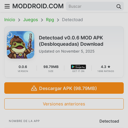
MODDROID.COM
Inicio
Juegos
Rpg
Detectoad
Detectoad v0.0.6 MOD APK
(Desbloqueadas) Download
Updated on
November 5, 2025
0.0.6
98.79MB
4.3 ★
VERSION
SIZE
GET IT ON
1698 RATINGS
Descargar APK (98.79MB)
Versiones anteriores
Detectoad
NOMBRE DE LA APP