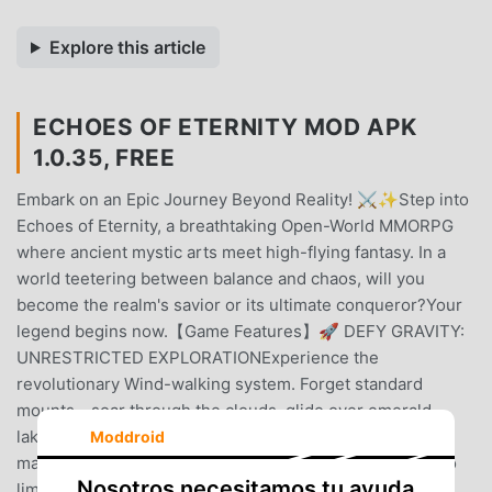
Explore this article
ECHOES OF ETERNITY MOD APK
1.0.35, FREE
Embark on an Epic Journey Beyond Reality! ⚔️✨Step into
Echoes of Eternity, a breathtaking Open-World MMORPG
where ancient mystic arts meet high-flying fantasy. In a
world teetering between balance and chaos, will you
become the realm's savior or its ultimate conqueror?Your
legend begins now.【Game Features】🚀 DEFY GRAVITY:
UNRESTRICTED EXPLORATIONExperience the
revolutionary Wind-walking system. Forget standard
mounts—soar through the clouds, glide over emerald
lakes, and scale the highest peaks with fluid, acrobatic
Moddroid
maneuvers. The entire world is your playground, with no
Nosotros necesitamos tu ayuda
limits on where you can fly.🎭 EVOLVE YOUR PATH: