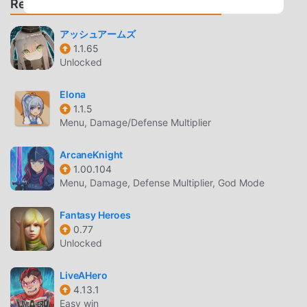
Recomendar Juegos y Aplicaciones
SOCIAL SYSTEMJoin Mystic Orders (Guilds) and
participate in epic Territory Wars. Beyond the battlefield,
アッシュアームズ
find your perfect match with our Bond System—celebrate
1.1.65
grand weddings, unlock exclusive couple skills, and
Unlocked
explore the realm with your soulmate.⚡ EASY
PROGRESSION: PLAY YOUR WAYLife gets busy, but your
Elona
hero shouldn't fall behind. With our Smart-Auto system,
1.1.5
you can handle daily tasks and resource gathering
Menu, Damage/Defense Multiplier
effortlessly, allowing you to focus on the thrill of high-
stakes PvP and strategic customization.Are you ready to
ArcaneKnight
write your own chapter in the Echoes of Eternity?
1.00.104
Menu, Damage, Defense Multiplier, God Mode
[Download NOW and claim your Exclusive Newcomer Gift
Pack!]Facebook:https://www.facebook.com/EchoesEternity
Fantasy Heroes
Game/
0.77
Unlocked
ECHOES OF ETERNITY INTRODUCCIÓN
Echoes of Eternity Como un juego de rpg muy popular
LiveAHero
4.13.1
recientemente, ganó muchos fanáticos en todo el mundo
Easy win