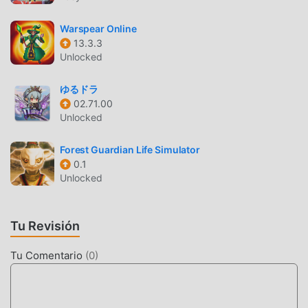
que aman los juegos de rpg . Si desea descargar este
juego, como el sitio de descarga de juegos gratuitos mod
Warspear Online
apk más grande del mundo, moddroid es su mejor opción.
13.3.3
moddroid no solo te brinda la última versión deEchoes of
Unlocked
Eternity1.0.35gratis, sino que también proporciona Free
mod gratis, ayudándote a ahorrar la tarea mecánica
ゆるドラ
repetitiva en el juego, así que puedes concentrarte en
02.71.00
disfrutar la alegría que trae el juego en sí. moddroid
Unlocked
promete que cualquier mod de Echoes of Eternity no
cobrará a los jugadores ninguna tarifa, y es 100% seguro,
Forest Guardian Life Simulator
0.1
disponible y de instalación gratuita. Simplemente
Unlocked
descargue el cliente moddroid, puede descargar e instalar
Echoes of Eternity 1.0.35 con un solo clic. ¡Qué estás
esperando, descarga moddroid y juega!
Tu Revisión
JUGABILIDAD ÚNICA
Tu Comentario
(
0
)
Echoes of Eternity Como un popular juego de rpg , su
jugabilidad única lo ha ayudado a ganar una gran cantidad
de fanáticos en todo el mundo. A diferencia de los juegos