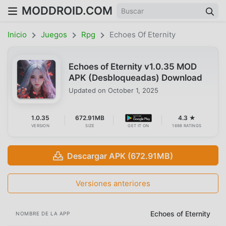
MODDROID.COM
Inicio
Juegos
Rpg
Echoes Of Eternity
Echoes of Eternity v1.0.35 MOD
APK (Desbloqueadas) Download
Updated on
October 1, 2025
1.0.35
672.91MB
4.3 ★
VERSION
SIZE
GET IT ON
1698 RATINGS
Descargar APK (672.91MB)
Versiones anteriores
Echoes of Eternity
NOMBRE DE LA APP