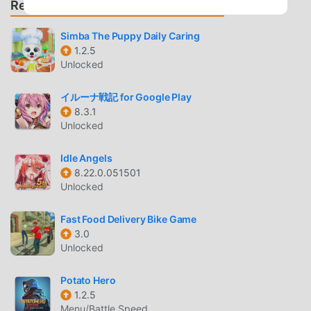
Recomendar Juegos y Aplicaciones
the difference between victory and defeat. Play your cards
well and change the fate of Phantasia by mastering your
Simba The Puppy Daily Caring
mysterious power.■Official Links■Official Website:
1.2.5
https://grimlight.global/Official Twitter Account:
Unlocked
https://twitter.com/GrimlightEN----------------------------
--------------------------------------------백일몽화 이용
イルーナ戦記 for Google Play
시 모바일 기기 기능과 정보의 액세스가 필요합니다.Apple,
8.3.1
Google, Facebook, Twitter와 같은 소셜 미디어 계정을 통한
Unlocked
계정 등록 시 프로필 이름, 닉네임, 사용자 ID가 로그인에 필요
합니다.고객센터 : grimlight@eightstudio.co.krEIGHT
Idle Angels
8.22.0.051501
STUDIO.inc개발자 연락처 : +82535625374개발자 이메일 :
Unlocked
ms@eightstudio.co.kr
Fast Food Delivery Bike Game
GRIMLIGHT INTRODUCCIÓN
3.0
Unlocked
Grimlight Como un juego de rpg muy popular
recientemente, ganó muchos fanáticos en todo el mundo
Potato Hero
que aman los juegos de rpg . Si desea descargar este
1.2.5
juego, como el sitio de descarga de juegos gratuitos mod
Menu/Battle Speed