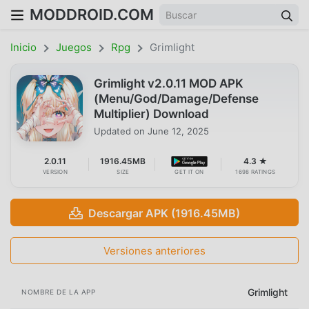
MODDROID.COM
Inicio
Juegos
Rpg
Grimlight
Grimlight v2.0.11 MOD APK
(Menu/God/Damage/Defense
Multiplier) Download
Updated on
June 12, 2025
2.0.11
1916.45MB
4.3 ★
VERSION
SIZE
GET IT ON
1698 RATINGS
Descargar APK (1916.45MB)
Versiones anteriores
Grimlight
NOMBRE DE LA APP