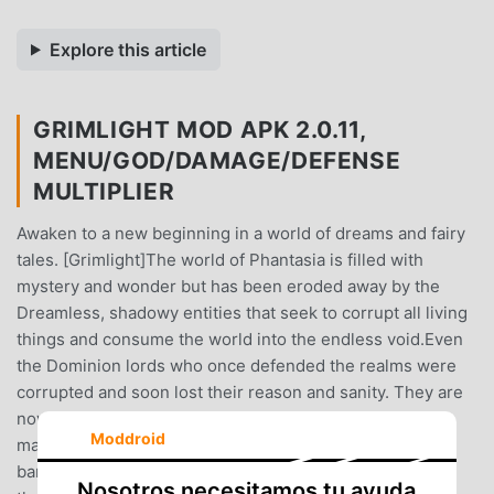
Explore this article
GRIMLIGHT MOD APK 2.0.11,
MENU/GOD/DAMAGE/DEFENSE
MULTIPLIER
Awaken to a new beginning in a world of dreams and fairy
tales. [Grimlight]The world of Phantasia is filled with
mystery and wonder but has been eroded away by the
Dreamless, shadowy entities that seek to corrupt all living
things and consume the world into the endless void.Even
the Dominion lords who once defended the realms were
corrupted and soon lost their reason and sanity. They are
now mere shells of their former selves engulfed in
Moddroid
madness and destruction.Only you, the Dreamer, can
banish the darkness by calling upon heroes of legend
Nosotros necesitamos tu ayuda