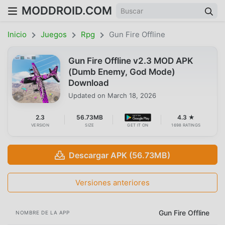
MODDROID.COM
Inicio
Juegos
Rpg
Gun Fire Offline
Gun Fire Offline v2.3 MOD APK
(Dumb Enemy, God Mode)
Download
Updated on
March 18, 2026
2.3
56.73MB
4.3 ★
VERSION
SIZE
GET IT ON
1698 RATINGS
Descargar APK (56.73MB)
Versiones anteriores
Gun Fire Offline
NOMBRE DE LA APP