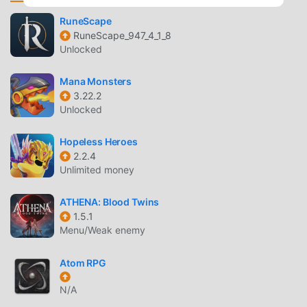
de instalación gratuita. Simplemente descargue el cliente
RuneScape
moddroid, puede descargar e instalar Gunspell 1.6.699 con
RuneScape_947_4_1_8
un solo clic. ¡Qué estás esperando, descarga moddroid y
Unlocked
juega!
Mana Monsters
JUGABILIDAD ÚNICA
3.22.2
Unlocked
Gunspell Como un popular juego de rpg , su jugabilidad
única lo ha ayudado a ganar una gran cantidad de fanáticos
Hopeless Heroes
en todo el mundo. A diferencia de los juegos tradicionales
2.2.4
de rpg , en Gunspell, solo necesitas pasar por el tutorial
Unlimited money
para principiantes, por lo que puedes comenzar fácilmente
todo el juego y disfrutar de la alegría que brinda el clásico
ATHENA: Blood Twins
rpg juegos Gunspell 1.6.699. Al mismo tiempo, moddroid
1.5.1
Menu/Weak enemy
ha creado especialmente una plataforma para los amantes
de los juegos de la rpg , lo que le permite comunicarse y
Atom RPG
compartir con todos los amantes de los juegos de la rpg
de todo el mundo. ¿Qué está esperando? Únase a
N/A
moddroid y disfrute del juego rpg con todos los socios