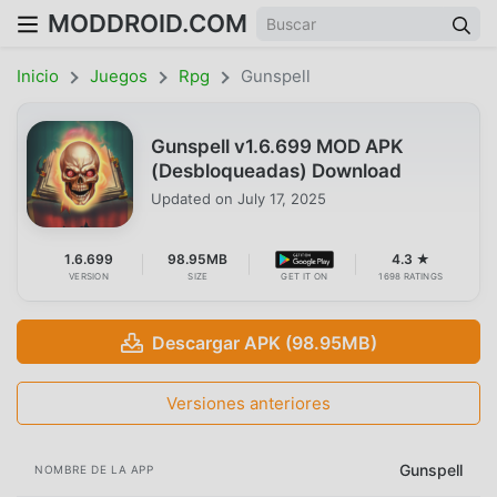
MODDROID.COM
Inicio
Juegos
Rpg
Gunspell
Gunspell v1.6.699 MOD APK
(Desbloqueadas) Download
Updated on
July 17, 2025
1.6.699
98.95MB
4.3 ★
VERSION
SIZE
GET IT ON
1698 RATINGS
Descargar APK (98.95MB)
Versiones anteriores
Gunspell
NOMBRE DE LA APP