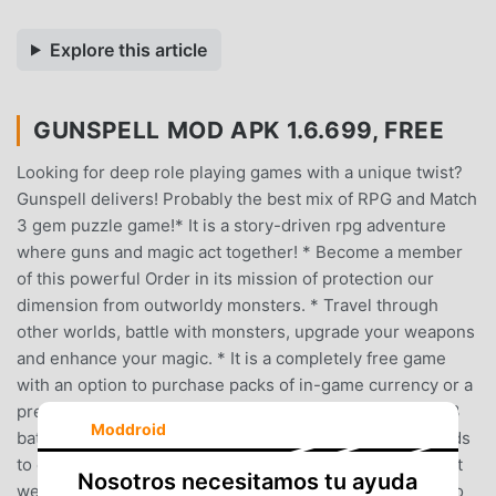
Explore this article
GUNSPELL MOD APK 1.6.699, FREE
Looking for deep role playing games with a unique twist?
Gunspell delivers! Probably the best mix of RPG and Match
3 gem puzzle game!* It is a story-driven rpg adventure
where guns and magic act together! * Become a member
of this powerful Order in its mission of protection our
dimension from outworldy monsters. * Travel through
other worlds, battle with monsters, upgrade your weapons
and enhance your magic. * It is a completely free game
with an option to purchase packs of in-game currency or a
premium account.* Play offline!KEY FEATURES* Match 3
Moddroid
battles with a lot of features* Multiple strange new worlds
to explore* Hordes of enemies to fight* Tons of different
Nosotros necesitamos tu ayuda
weapons, items, and spells!* Combine guns and magic to