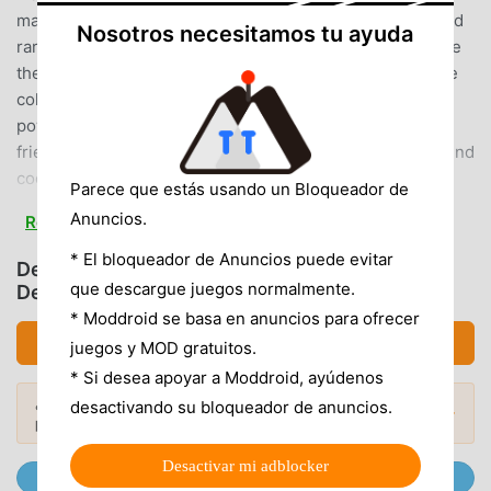
mages - Fight and explore through the world of Kron, find
Nosotros necesitamos tu ayuda
rare heroes and see if you have what it takes to persuade
them to join you! - Develop and upgrade your skills while
collecting equipment sets that infuse your heroes with
power over your foes! - An immersive experience with
friends or go solo on your own in numerous battles - Blend
cooperation with your friends as you battle against
Parece que estás usando un Bloqueador de
competing guilds for elite prizes - Develop team play and
Anuncios.
Read more
strategies to rule the world of Kron - Build or join a guild of
friends - Fight through the PVP Arena for awards fame! -
* El bloqueador de Anuncios puede evitar
Descargar Heroes Charge HD (MOD,
Collect and develop rare heroes! - Fight against a horde of
que descargue juegos normalmente.
Desbloqueadas)
enemies in challenging special events! NOTICE: Heroes
* Moddroid se basa en anuncios para ofrecer
Charge is a completely free-to-play game, however there
Descargar APK (358.67MB)
juegos y MOD gratuitos.
are some game items that can also be purchased for real
* Si desea apoyar a Moddroid, ayúdenos
money. If you don’t want to use this feature, please disable
¿Quieres más? Explora los
mod APK más
desactivando su bloqueador de anuncios.
in-app purchases in your device’s settings. Also under our
Mods Populares →
populares
de 2026.
Terms of Service and Privacy Policy, you must be at least
Desactivar mi adblocker
13 years of age to play or download Heroes Charge.
Únete a @MODDROID.CO en el Canal de Telegram