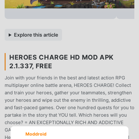
Explore this article
HEROES CHARGE HD MOD APK
2.1.337, FREE
Join with your friends in the best and latest action RPG
multiplayer online battle arena, HEROES CHARGE! Collect
and train your heroes, gather your teammates, strengthen
your heroes and wipe out the enemy in thrilling, addictive
and fast-paced games. Over one hundred quests for you to
partake in the story that YOU tell. Which heroes will you
choose? = AN EXCEPTIONALLY RICH AND ADDICTIVE
GAME = - Choose between over 50 unique and varied
Moddroid
Heroes, from melee bruisers, agile archers and powerful