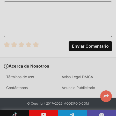
Al igual que los juegos tradicionales de rpg , Heroes
Charge HD tiene un estilo artístico único, y sus gráficos,
mapas y personajes de alta calidad hacen que Heroes
Charge HD atraiga a muchos rpg fanáticos, y en
comparación con los juegos tradicionales de rpg , Heroes
Charge HD 2.1.337 ha adoptado un motor virtual
actualizado y ha realizado mejoras audaces. Con
tecnología más avanzada, la experiencia de pantalla del
Enviar Comentario
juego ha mejorado mucho. Mientras conserva el estilo
original de rpg , mejora al máximo la experiencia sensorial
del usuario, y hay muchos tipos diferentes de teléfonos
Acerca de Nosotros
móviles apk con excelente adaptabilidad, lo que garantiza
que todos los amantes de los juegos de rpg puedan
Términos de uso
Aviso Legal DMCA
disfrutar plenamente la felicidad que trae Heroes Charge
Contáctanos
Anuncio Publicitario
HD 2.1.337
MODIFICACIÓN ÚNICA
© Copyright 2017–2026 MODDROID.COM
El juego tradicional de rpg requiere que los usuarios pasen