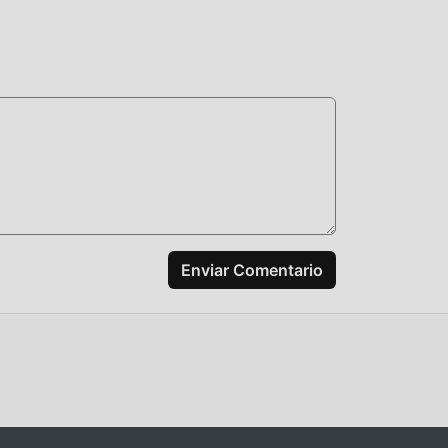
 ha
 que
 5.2
ismo
a
Enviar Comentario
yuda
ente
y