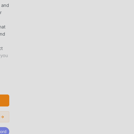
p and
r
hat
and
ct
 you
m
Enjoy
undo
d
 →
maid
ord