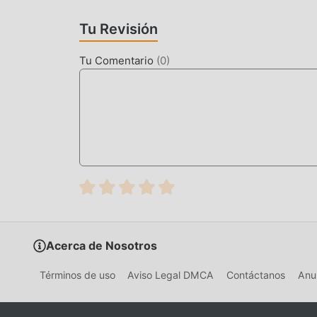
comparación con los juegos tradicionales de rp
actualizado y ha realizado mejoras audaces. Co
Tu Revisión
mejorado mucho. Mientras conserva el estilo ori
usuario, y hay muchos tipos diferentes de telé
Tu Comentario
(
0
)
todos los amantes de los juegos de rpg puedan 
MODIFICACIÓN ÚNICA
El juego tradicional de rpg requiere que los u
riqueza/habilidad/habilidades en el juego, que e
tiempo, el proceso de acumulación será inevita
aparición de mods ha reescrito esta situación. A
""acumulación"" ligeramente aburrida. Los mods
a concentrarse en disfrutar la alegría del juego 
Acerca de Nosotros
DESCARGAR AHORA
Simplemente haz clic en el botón de descarga p
Términos de uso
Aviso Legal DMCA
Contáctanos
Anun
la versión de mod gratuita Mermaid Glitter Chef
hay más juegos de mod populares gratuitos esp