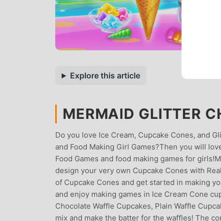
Explore this article
MERMAID GLITTER CH
Do you love Ice Cream, Cupcake Cones, and Gl
and Food Making Girl Games?Then you will lov
Food Games and food making games for girls!Me
design your very own Cupcake Cones with Real C
of Cupcake Cones and get started in making yo
and enjoy making games in Ice Cream Cone cu
Chocolate Waffle Cupcakes, Plain Waffle Cup
mix and make the batter for the waffles! The co