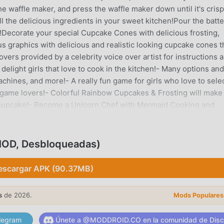
e waffle maker, and press the waffle maker down until it's cris
l the delicious ingredients in your sweet kitchen!Pour the batte
n!Decorate your special Cupcake Cones with delicious frosting,
s graphics with delicious and realistic looking cupcake cones t
vers provided by a celebrity voice over artist for instructions 
 delight girls that love to cook in the kitchen!- Many options and
achines, and more!- A really fun game for girls who love to sele
od game lovers!- Colorful Rainbow Cupcakes & Frosting will make
a cupcake!- Become a Unicorn Chef with Mermaid Cooking and
you will have with this game!- Create unique Cupcake Ice Crea
 ice cream, when they are actually baked cupcakes with frosting!
ke recipes that will delight the entire family!
(MOD, Desbloqueadas)
ODUCCIÓN
escargar APK (90.37MB)
y popular recientemente, ganó muchos fanáticos en todo el m
r este juego, como el sitio de descarga de juegos gratuitos mo
s
de 2026.
Mods Populares
r opción. moddroid no solo te brinda la última versión deMer
ciona Free mod gratis, ayudándote a ahorrar la tarea mecánica
legram
Únete a @MODDROID.CO en la comunidad de Disc