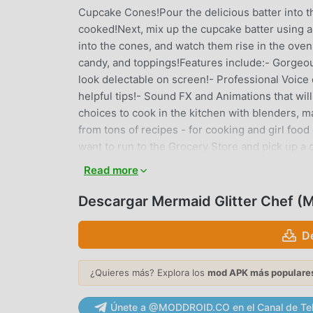
Cupcake Cones!Pour the delicious batter into th
cooked!Next, mix up the cupcake batter using al
into the cones, and watch them rise in the ove
candy, and toppings!Features include:- Gorgeou
look delectable on screen!- Professional Voice o
helpful tips!- Sound FX and Animations that will
choices to cook in the kitchen with blenders, m
from tons of recipes - for cooking and girl fo
want to run to the Grocery Store and pick up 
Baking fever as some of the best experiences 
Read more
Cones, and trick your friends into thinking it's
becoming a Mermaid Glitter Cupcake Chef, and ma
Descargar Mermaid Glitter Chef 
MERMAID GLITTER CHEF INTR
D
Mermaid Glitter Chef Como un juego de rpg mu
que aman los juegos de rpg . Si desea descarga
¿Quieres más? Explora los
mod APK más populare
apk más grande del mundo, moddroid es su mejo
Glitter Chef5.2gratis, sino que también propor
Únete a @MODDROID.CO en el Canal de Te