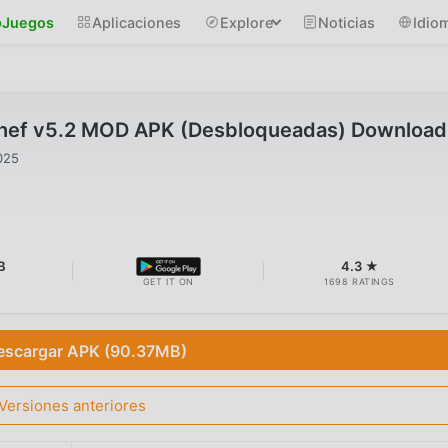
Juegos
Aplicaciones
Explore
Noticias
Idio
Chef v5.2 MOD APK (Desbloqueadas) Download
025
B
4.3 ★
GET IT ON
1698 RATINGS
escargar APK (90.37MB)
Versiones anteriores