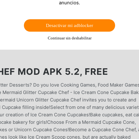
anuncios.
Desactivar mi adblocker
Continuar sin deshabilitar
EF MOD APK 5.2, FREE
itter Desserts? Do you love Cooking Games, Food Maker Games
e Mermaid Glitter Cupcake Chef - Ice Cream Cone Cupcake Bak
rmaid Unicorn Glitter Cupcake Chef invites you to create and
upcake filling inside!Select from one of many delicious variet
ur creation of Ice Cream Cone Cupcakes!Bake cupcakes, eat ca
pcake bakery for girls!Choose From a Mermaid Cupcake Cone,
cakes or Unicorn Cupcake Cones!Become a Cupcake Cone Chef, 
nes look like Ice Cream Scoop cones, but are actually baked