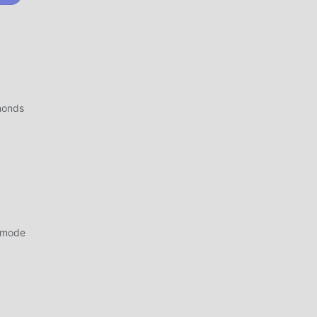
ro,
monds
idad
tar
artir
 mode
,