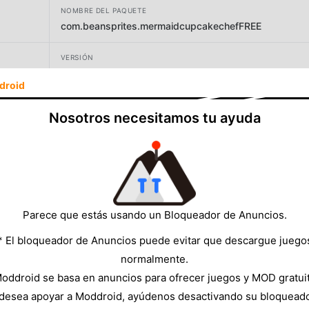
NOMBRE DEL PAQUETE
com.beansprites.mermaidcupcakechefFREE
VERSIÓN
5.2
droid
DESARROLLADOR
Nosotros necesitamos tu ayuda
Beansprites LLC
TAMAÑO
90.37MB
Parece que estás usando un Bloqueador de Anuncios.
* El bloqueador de Anuncios puede evitar que descargue juego
normalmente.
oddroid se basa en anuncios para ofrecer juegos y MOD gratui
 desea apoyar a Moddroid, ayúdenos desactivando su bloquead