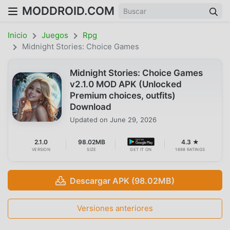
MODDROID.COM
Inicio
Juegos
Rpg
Midnight Stories: Choice Games
Midnight Stories: Choice Games
v2.1.0 MOD APK (Unlocked
Premium choices, outfits)
Download
Updated on
June 29, 2026
2.1.0
98.02MB
4.3 ★
VERSION
SIZE
GET IT ON
1698 RATINGS
Descargar APK (98.02MB)
Versiones anteriores