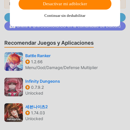
Mods Populares →
deeper.Whether you love:- Interactive romance games-
populares
de 2026.
Desactivar mi adblocker
Horror mystery stories- Visual novel storytelling- Drama &
Continuar sin deshabilitar
relationship games- Contract marriage, forbidden love,
Únete a @MODDROID.CO en el Canal de Telegram
second chance romance- Fantasy, supernatural & dark
Únete a @MODDROID.CO en la comunidad de Discord
romance storiesMidnight Stories delivers intense
emotions and unforgettable twists.🔒 Replay & Unlock
Recomendar Juegos y Aplicaciones
EverythingDifferent choices open hidden scenes, secret
endings, and alternative story paths.No two playthroughs
Battle Ranker
feel the same.📺 Regular UpdatesNew interactive stories
1.2.66
are added frequently.More romance. More suspense. More
Menu/God/Damage/Defense Multiplier
midnight secrets.📲 Download Midnight Stories nowYour
choices start the story.Your decisions decide the
Infinity Dungeons
ending.PRIVACY POLICY & TERMS OF SERVICE- Please
0.7.9.2
read our privacy policy at https://ilark.games/privacy-
Unlocked
policy-2/- By playing Stories, you agree to our terms of
service https://ilark.games/terms-of-use/If you have any
세븐나이츠2
1.74.03
suggestions, please feel free to contact us:
Unlocked
support@ilark.games