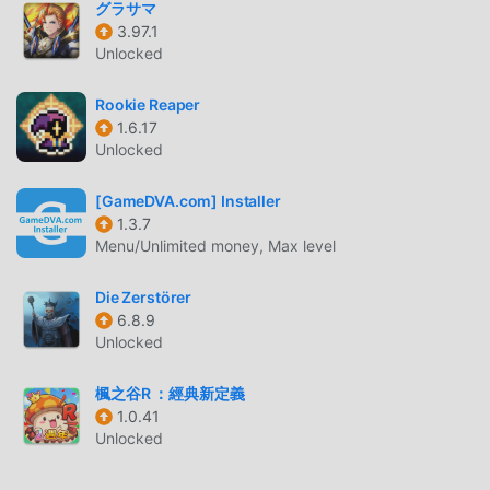
グラサマ
MIDNIGHT STORIES: CHOICE GAMES
3.97.1
INTRODUCCIÓN
Unlocked
Midnight Stories: Choice Games Como un juego de rpg
Rookie Reaper
muy popular recientemente, ganó muchos fanáticos en
1.6.17
todo el mundo que aman los juegos de rpg . Si desea
Unlocked
descargar este juego, como el sitio de descarga de juegos
gratuitos mod apk más grande del mundo, moddroid es su
[GameDVA.com] Installer
mejor opción. moddroid no solo te brinda la última versión
1.3.7
deMidnight Stories: Choice Games2.1.0gratis, sino que
Menu/Unlimited money, Max level
también proporciona Unlocked Premium choices, outfits
mod gratis, ayudándote a ahorrar la tarea mecánica
Die Zerstörer
repetitiva en el juego, así que puedes concentrarte en
6.8.9
Unlocked
disfrutar la alegría que trae el juego en sí. moddroid
promete que cualquier mod de Midnight Stories: Choice
楓之谷R ：經典新定義
Games no cobrará a los jugadores ninguna tarifa, y es
1.0.41
100% seguro, disponible y de instalación gratuita.
Unlocked
Simplemente descargue el cliente moddroid, puede
descargar e instalar Midnight Stories: Choice Games 2.1.0