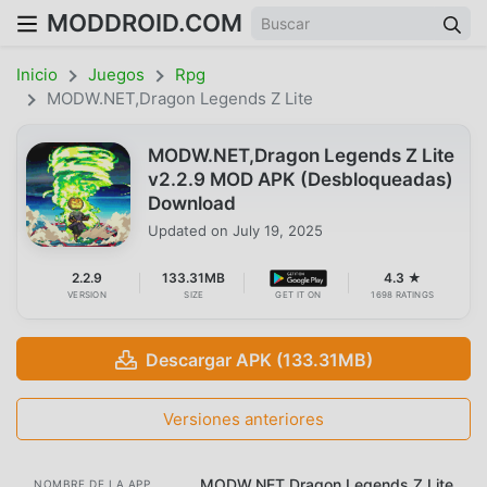
MODDROID.COM
Inicio
Juegos
Rpg
MODW.NET,Dragon Legends Z Lite
MODW.NET,Dragon Legends Z Lite
v2.2.9 MOD APK (Desbloqueadas)
Download
Updated on
July 19, 2025
2.2.9
133.31MB
4.3 ★
VERSION
SIZE
GET IT ON
1698 RATINGS
Descargar APK (133.31MB)
Versiones anteriores
MODW.NET,Dragon Legends Z Lite
NOMBRE DE LA APP