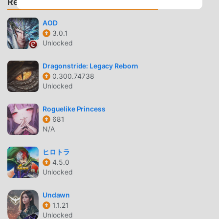
Recomendar Juegos y Aplicaciones
de los juegos tradicionales de rpg , en MODW.NET,Dragon
Legends Z Lite , solo necesitas pasar por el tutorial para
AOD
principiantes, por lo que puedes comenzar fácilmente todo
3.0.1
el juego y disfrutar de la alegría que brinda el clásico rpg
Unlocked
juegos MODW.NET,Dragon Legends Z Lite 2.2.9. Al mismo
tiempo, moddroid ha creado especialmente una plataforma
Dragonstride: Legacy Reborn
para los amantes de los juegos de la rpg , lo que le permite
0.300.74738
comunicarse y compartir con todos los amantes de los
Unlocked
juegos de la rpg de todo el mundo. ¿Qué está esperando?
Únase a moddroid y disfrute del juego rpg con todos los
Roguelike Princess
socios globales venga feliz
681
N/A
HERMOSA PANTALLA
ヒロトラ
Al igual que los juegos tradicionales de rpg ,
4.5.0
MODW.NET,Dragon Legends Z Lite tiene un estilo artístico
Unlocked
único, y sus gráficos, mapas y personajes de alta calidad
hacen que MODW.NET,Dragon Legends Z Lite atraiga a
Undawn
1.1.21
muchos rpg fanáticos, y en comparación con los juegos
Unlocked
tradicionales de rpg , MODW.NET,Dragon Legends Z Lite