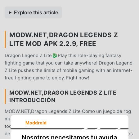
Explore this article
MODW.NET,DRAGON LEGENDS Z
LITE MOD APK 2.2.9, FREE
Dragon Legend Z Lite🐉Play this role-playing fantasy
fighting game that you can take anywhere! Dragon Legend
Z Lite pushes the limits of mobile gaming with an internet-
free fighting game to enjoy. Fight now!
MODW.NET,DRAGON LEGENDS Z LITE
INTRODUCCIÓN
MODW.NET,Dragon Legends Z Lite Como un juego de rpg
muy popular recientemente, ganó muchos fanáticos en
Moddroid
todo el mundo que aman los juegos de rpg . Si desea
descargar este juego, como el sitio de descarga de juegos
Nosotros necesitamos tu ayuda