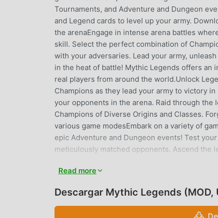
Tournaments, and Adventure and Dungeon event
and Legend cards to level up your army. Downlo
the arenaEngage in intense arena battles where
skill. Select the perfect combination of Champio
with your adversaries. Lead your army, unleash
in the heat of battle! Mythic Legends offers an
real players from around the world.Unlock Leg
Champions as they lead your army to victory in
your opponents in the arena. Raid through the
Champions of Diverse Origins and Classes. For
various game modesEmbark on a variety of gam
epic Adventure and Dungeon events! Test your 
meticulously matched opponents. Ascend the le
leader!Revel in the rewardsSavor the spoils of 
Read more
plunder the dragon’s Treasure Hoard for valuabl
collect Champion and Legend cards to level up 
Descargar Mythic Legends (MOD, 
RPGs, real-time strategy, or dungeon and battl
experience you've been searching for!Join the
De