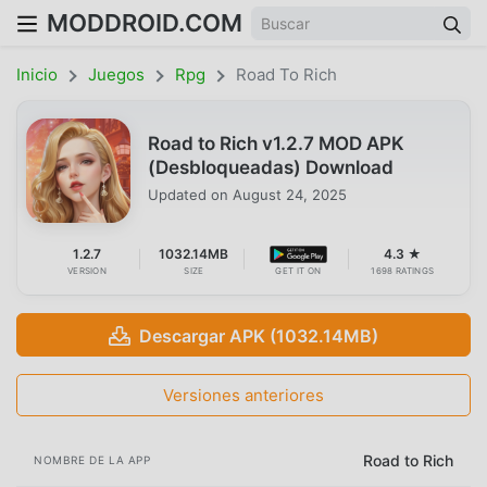
MODDROID.COM
Inicio
Juegos
Rpg
Road To Rich
Road to Rich v1.2.7 MOD APK
(Desbloqueadas) Download
Updated on
August 24, 2025
1.2.7
1032.14MB
4.3 ★
VERSION
SIZE
GET IT ON
1698 RATINGS
Descargar APK (1032.14MB)
Versiones anteriores
Road to Rich
NOMBRE DE LA APP