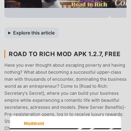
Explore this article
ROAD TO RICH MOD APK 1.2.7, FREE
Have you ever thought about escaping poverty and having
nothing? What about becoming a successful upper-class
man with thousands of encounter, dominating the business
world as an entrepreneur? Come to [Road to Rich:
Secretary's Secret], where you can build your business
empire while experiencing a romantic life with beautiful
secretaries, actresses and models. [New Server Benefits]-
Pre-registeration opens, log in to receive luxury rewards:
Statue of Liberty Statue of Liberty avatar frame * 1 +
Moddroid
Chevrolet Corvette C8 Supercar (game) * 1 + Deluxe