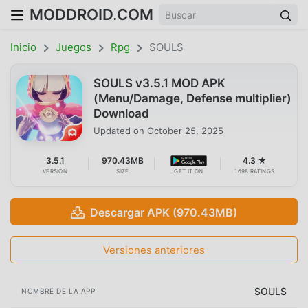
MODDROID.COM
Inicio
Juegos
Rpg
SOULS
SOULS v3.5.1 MOD APK
(Menu/Damage, Defense multiplier)
Download
Updated on
October 25, 2025
3.5.1
970.43MB
4.3 ★
VERSION
SIZE
GET IT ON
1698 RATINGS
Descargar APK (970.43MB)
Versiones anteriores
SOULS
NOMBRE DE LA APP