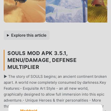
Explore this article
SOULS MOD APK 3.5.1,
MENU/DAMAGE, DEFENSE
MULTIPLIER
▶ The story of SOULS begins; an ancient continent broken
apart. A world now completely consumed by darkness.Key
Features:- Exquisite Art Style - an all new world,
graphically designed to allow full immersion into this epic
adventure.- Unique Heroes & their personalities - More
than 60 Heroes to help you in your adventure; enter their
Moddroid