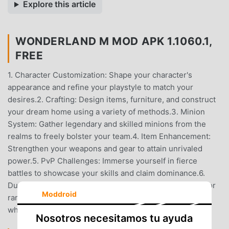
Explore this article
WONDERLAND M MOD APK 1.1060.1,
FREE
1. Character Customization: Shape your character's
appearance and refine your playstyle to match your
desires.2. Crafting: Design items, furniture, and construct
your dream home using a variety of methods.3. Minion
System: Gather legendary and skilled minions from the
realms to freely bolster your team.4. Item Enhancement:
Strengthen your weapons and gear to attain unrivaled
power.5. PvP Challenges: Immerse yourself in fierce
battles to showcase your skills and claim dominance.6.
Dungeon : Plunge into hidden dungeons in your quest for
Moddroid
rare treasures.7. AFK System: Effortlessly level up, even
while you're offline.
Nosotros necesitamos tu ayuda