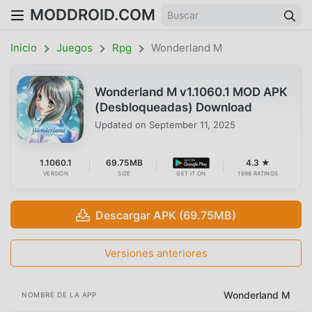
MODDROID.COM
Inicio
Juegos
Rpg
Wonderland M
Wonderland M v1.1060.1 MOD APK
(Desbloqueadas) Download
Updated on
September 11, 2025
1.1060.1
69.75MB
4.3 ★
VERSION
SIZE
GET IT ON
1698 RATINGS
Descargar APK (69.75MB)
Versiones anteriores
Wonderland M
NOMBRE DE LA APP