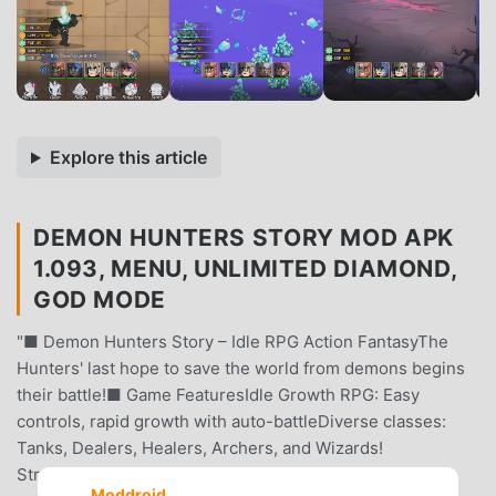
Explore this article
DEMON HUNTERS STORY MOD APK
1.093, MENU, UNLIMITED DIAMOND,
GOD MODE
"■ Demon Hunters Story – Idle RPG Action FantasyThe
Hunters' last hope to save the world from demons begins
their battle!■ Game FeaturesIdle Growth RPG: Easy
controls, rapid growth with auto-battleDiverse classes:
Tanks, Dealers, Healers, Archers, and Wizards!
Strategically combine skills for victoryPowerful combat
Moddroid