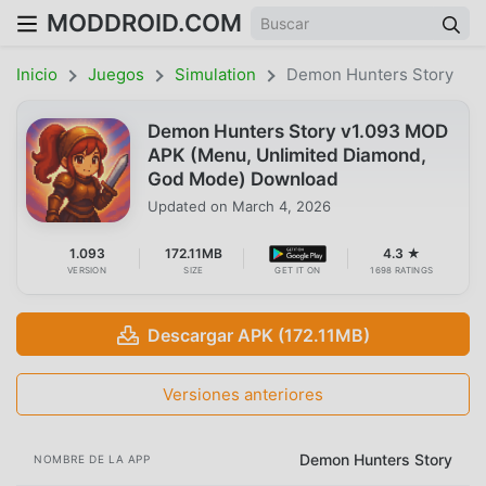
MODDROID.COM
Inicio
Juegos
Simulation
Demon Hunters Story
Demon Hunters Story v1.093 MOD
APK (Menu, Unlimited Diamond,
God Mode) Download
Updated on
March 4, 2026
1.093
172.11MB
4.3 ★
VERSION
SIZE
GET IT ON
1698 RATINGS
Descargar APK (172.11MB)
Versiones anteriores
Demon Hunters Story
NOMBRE DE LA APP