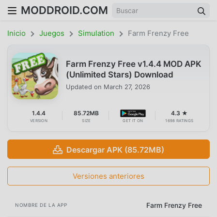
MODDROID.COM
Inicio
Juegos
Simulation
Farm Frenzy Free
Farm Frenzy Free v1.4.4 MOD APK
(Unlimited Stars) Download
Updated on
March 27, 2026
1.4.4
85.72MB
4.3 ★
VERSION
SIZE
GET IT ON
1698 RATINGS
Descargar APK (85.72MB)
Versiones anteriores
Farm Frenzy Free
NOMBRE DE LA APP