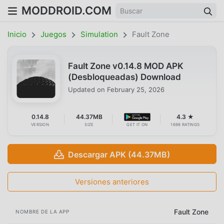
MODDROID.COM
Inicio
Juegos
Simulation
Fault Zone
Fault Zone v0.14.8 MOD APK
(Desbloqueadas) Download
Updated on
February 25, 2026
0.14.8
44.37MB
4.3 ★
VERSION
SIZE
GET IT ON
1698 RATINGS
Descargar APK (44.37MB)
Versiones anteriores
Fault Zone
NOMBRE DE LA APP