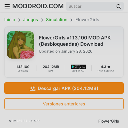
MODDROID.COM
Inicio
Juegos
Simulation
FlowerGirls
FlowerGirls v1.13.100 MOD APK
(Desbloqueadas) Download
Updated on
January 28, 2026
1.13.100
204.12MB
4.3 ★
VERSION
SIZE
GET IT ON
1698 RATINGS
Descargar APK (204.12MB)
Versiones anteriores
FlowerGirls
NOMBRE DE LA APP