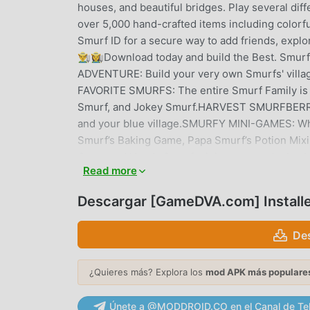
houses, and beautiful bridges. Play several dif
over 5,000 hand-crafted items including colorf
Smurf ID for a secure way to add friends, explo
👨‍🌾👩‍🌾Download today and build the Best. 
ADVENTURE: Build your very own Smurfs' vill
FAVORITE SMURFS: The entire Smurf Family is 
Smurf, and Jokey Smurf.HARVEST SMURFBERRIES
and your blue village.SMURFY MINI-GAMES: While
Smurf’s Baking Game, Papa Smurf’s Potion Mixi
Game and Handy Smurf minigame to unlock ad
Read more
Experience on Facebook and Game Center and se
village anytime without having to connect to th
Descargar [GameDVA.com] Install
game!Facebook: www.facebook.com/smurfsvi
help? Contact us: https://smurfs.zendesk.comP
De
Service: www.gardencitygames.uk/termsofserv
[GAMEDVA.COM] INSTALLER I
¿Quieres más? Explora los
mod APK más populare
[GameDVA.com] Installer Como un juego de sim
Únete a @MODDROID.CO en el Canal de Te