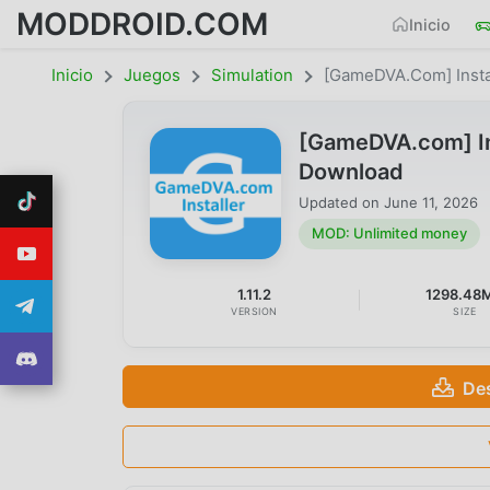
MODDROID.COM
Inicio
Inicio
Juegos
Simulation
[GameDVA.com] Insta
[GameDVA.com] In
Download
Updated on
June 11, 2026
MOD: Unlimited money
1.11.2
1298.48
VERSION
SIZE
De