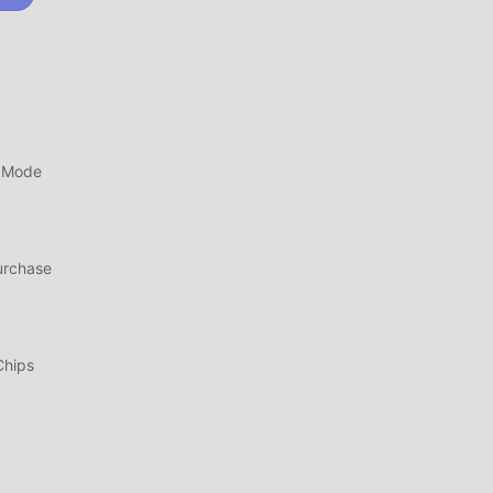
gos
ía
ente
 Mode
urchase
er
Chips
a