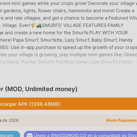
ferent mini games while your crops grow! Decorate your village 
ul gardens, lights, flower chairs, hammocks and more! Create a
re and rate villages, and get a chance to become a Featured Vill
Smurf. Village. Ever!🌾🚜SMURFS’ VILLAGE FEATURES:FAMILY
age and create a new home for the Smurfs.PLAY WITH YOUR
here! Papa Smurf, Smurfette, Lazy Smurf, Baby Smurf, Handy
: Use in-app purchase to speed up the growth of your crop
 your village is growing, play multiple mini games like: Gree
ng Game, Painter Smurf’s Painting Game, Lazy Smurf's Fishin'
ditional bonuses.CONNECT WITH FRIENDS: Share your Smurfs
nd gifts to your friends' villages.PLAY OFFLINE: Manage your
e internet.---Enjoying Smurfs’ Village? Learn more about the
er (MOD, Unlimited money)
llage YouTube: www.youtube.com/@GCGGardenCityGamesNeed
rivacy Policy: www.gardencitygames.uk/privacy-policy-2 Terms
scargar APK (1298.48MB)
ice
NTRODUCCIÓN
s
de 2026.
Mods Populares
ulation muy popular recientemente, ganó muchos fanáticos en
legram
Únete a @MODDROID.CO en la comunidad de Disc