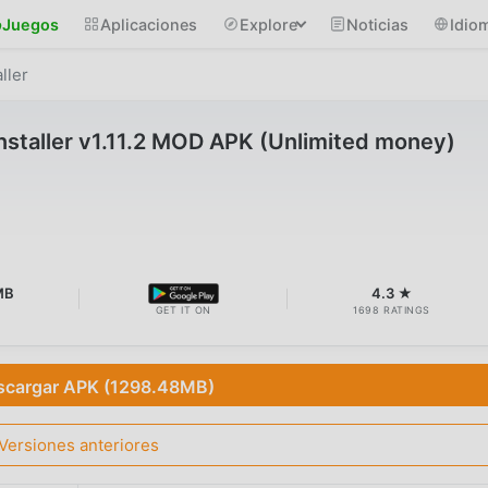
Juegos
Aplicaciones
Explore
Noticias
Idio
ller
staller v1.11.2 MOD APK (Unlimited money)
MB
4.3 ★
GET IT ON
1698 RATINGS
scargar APK (1298.48MB)
Versiones anteriores