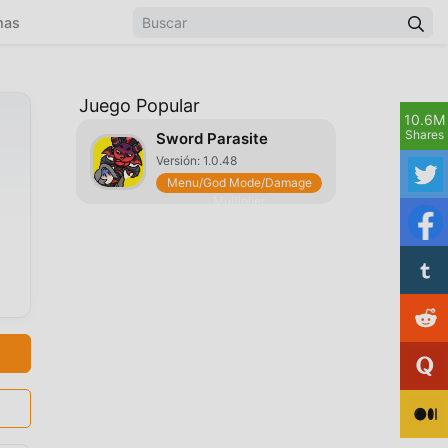
mas
Juego Popular
10.6M
Shares
Sword Parasite
Versión: 1.0.48
Menu/God Mode/Damage
Multiplier