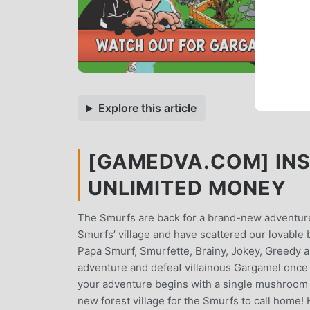
Explore this article
[GAMEDVA.COM] INST
UNLIMITED MONEY
The Smurfs are back for a brand-new adventure!
Smurfs’ village and have scattered our lovable 
Papa Smurf, Smurfette, Brainy, Jokey, Greedy an
adventure and defeat villainous Gargamel once 
your adventure begins with a single mushroom ho
new forest village for the Smurfs to call home!