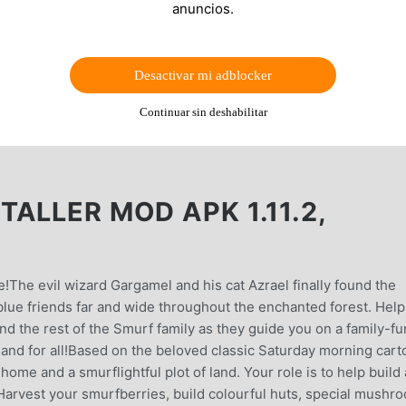
anuncios.
Desactivar mi adblocker
Continuar sin deshabilitar
ALLER MOD APK 1.11.2,
The evil wizard Gargamel and his cat Azrael finally found the
blue friends far and wide throughout the enchanted forest. Help
d the rest of the Smurf family as they guide you on a family-fu
and for all!Based on the beloved classic Saturday morning cart
me and a smurflightful plot of land. Your role is to help build 
 Harvest your smurfberries, build colourful huts, special mushr