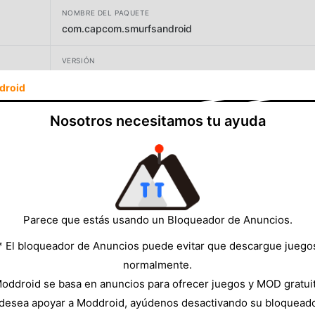
NOMBRE DEL PAQUETE
com.capcom.smurfsandroid
VERSIÓN
1.11.2
droid
DESARROLLADOR
Nosotros necesitamos tu ayuda
Garden City Games
TAMAÑO
1298.48MB
Parece que estás usando un Bloqueador de Anuncios.
* El bloqueador de Anuncios puede evitar que descargue juego
normalmente.
oddroid se basa en anuncios para ofrecer juegos y MOD gratui
 desea apoyar a Moddroid, ayúdenos desactivando su bloquead