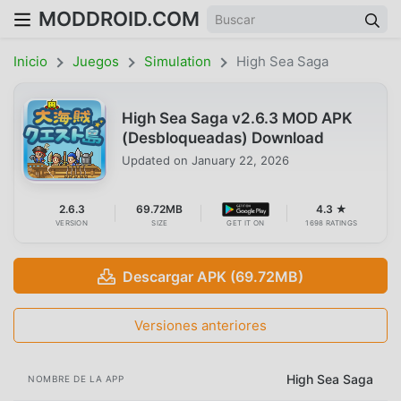
MODDROID.COM
Inicio
Juegos
Simulation
High Sea Saga
High Sea Saga v2.6.3 MOD APK
(Desbloqueadas) Download
Updated on
January 22, 2026
2.6.3
69.72MB
4.3 ★
VERSION
SIZE
GET IT ON
1698 RATINGS
Descargar APK (69.72MB)
Versiones anteriores
High Sea Saga
NOMBRE DE LA APP