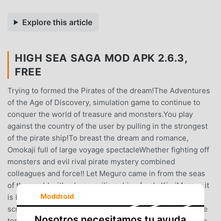
Explore this article
HIGH SEA SAGA MOD APK 2.6.3,
FREE
Trying to formed the Pirates of the dream!The Adventures
of the Age of Discovery, simulation game to continue to
conquer the world of treasure and monsters.You play
against the country of the user by pulling in the strongest
of the pirate ship!To breast the dream and romance,
Omokaji full of large voyage spectacleWhether fighting off
monsters and evil rival pirate mystery combined
colleagues and force!! Let Meguro came in from the seas
of the world with a huge sailing ship of only KimiMore ... it
Moddroid
is be full occur good to play with your friends!?-※ If the
screen becomes black, please try to restart power off the
Nosotros necesitamos tu ayuda
terminal.※ game data is stored in the terminal. App delete,