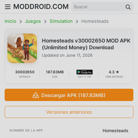
MODDROID.COM
Inicio
Juegos
Simulation
Homesteads
Homesteads v30002650 MOD APK
(Unlimited Money) Download
Updated on
June 11, 2026
30002650
187.83MB
4.3 ★
VERSION
SIZE
GET IT ON
1698 RATINGS
Descargar APK (187.83MB)
Versiones anteriores
Homesteads
NOMBRE DE LA APP