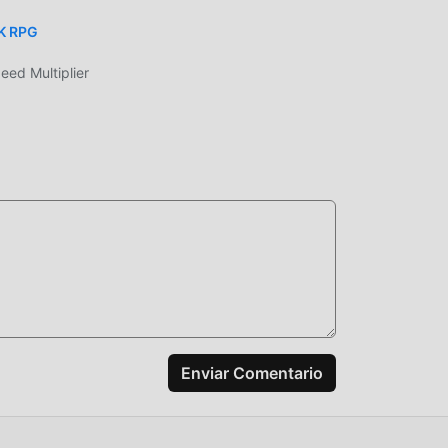
FK RPG
a
yuda
ed Multiplier
ente
ay
Enviar Comentario