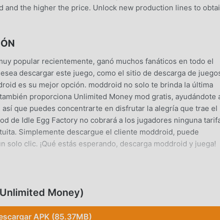
ed and the higher the price. Unlock new production lines to obta
IÓN
muy popular recientemente, ganó muchos fanáticos en todo el
esea descargar este juego, como el sitio de descarga de juego
oid es su mejor opción. moddroid no solo te brinda la última
e también proporciona Unlimited Money mod gratis, ayudándote 
, así que puedes concentrarte en disfrutar la alegría que trae el
d de Idle Egg Factory no cobrará a los jugadores ninguna tarifa
atuita. Simplemente descargue el cliente moddroid, puede
 un solo clic. ¡Qué estás esperando, descarga moddroid y juega!
lation , su jugabilidad única lo ha ayudado a ganar una gran
 Unlimited Money)
ncia de los juegos tradicionales de simulation , en Idle Egg Fac
ipiantes, por lo que puedes comenzar fácilmente todo el juego y
escargar APK (85.37MB)