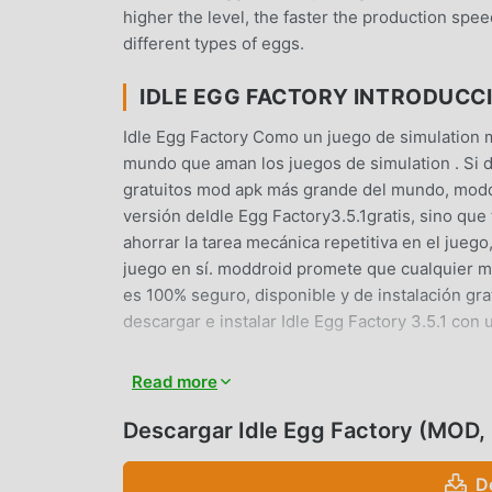
higher the level, the faster the production spe
different types of eggs.
IDLE EGG FACTORY INTRODUCC
Idle Egg Factory Como un juego de simulation 
mundo que aman los juegos de simulation . Si d
gratuitos mod apk más grande del mundo, moddr
versión deIdle Egg Factory3.5.1gratis, sino qu
ahorrar la tarea mecánica repetitiva en el juego
juego en sí. moddroid promete que cualquier mo
es 100% seguro, disponible y de instalación gr
descargar e instalar Idle Egg Factory 3.5.1 con
JUGABILIDAD ÚNICA
Read more
Idle Egg Factory Como un popular juego de simu
Descargar Idle Egg Factory (MOD,
cantidad de fanáticos en todo el mundo. A difere
solo necesitas pasar por el tutorial para princ
D