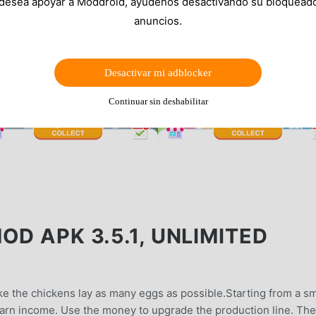
 desea apoyar a Moddroid, ayúdenos desactivando su bloquead
anuncios.
Desactivar mi adblocker
Continuar sin deshabilitar
OD APK 3.5.1, UNLIMITED
ke the chickens lay as many eggs as possible.Starting from a sm
 earn income. Use the money to upgrade the production line. The