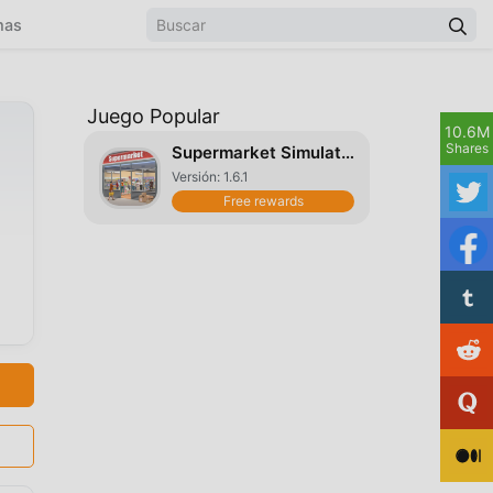
mas
Juego Popular
10.6M
Shares
Supermarket Simulator
Versión: 1.6.1
Free rewards