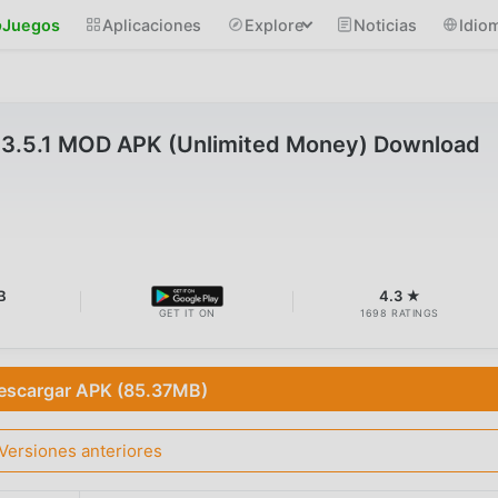
Juegos
Aplicaciones
Explore
Noticias
Idio
 v3.5.1 MOD APK (Unlimited Money) Download
B
4.3 ★
GET IT ON
1698 RATINGS
escargar APK (85.37MB)
Versiones anteriores