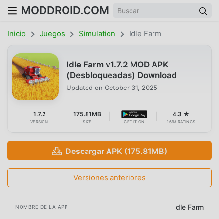
MODDROID.COM
Inicio
Juegos
Simulation
Idle Farm
Idle Farm v1.7.2 MOD APK
(Desbloqueadas) Download
Updated on
October 31, 2025
1.7.2
175.81MB
4.3 ★
VERSION
SIZE
GET IT ON
1698 RATINGS
Descargar APK (175.81MB)
Versiones anteriores
Idle Farm
NOMBRE DE LA APP