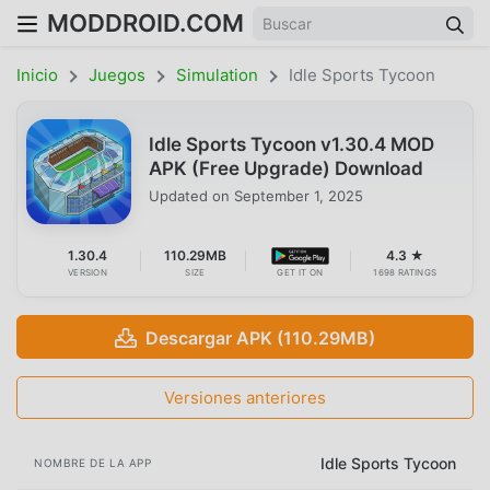
MODDROID.COM
Inicio
Juegos
Simulation
Idle Sports Tycoon
Idle Sports Tycoon v1.30.4 MOD
APK (Free Upgrade) Download
Updated on
September 1, 2025
1.30.4
110.29MB
4.3 ★
VERSION
SIZE
GET IT ON
1698 RATINGS
Descargar APK (110.29MB)
Versiones anteriores
Idle Sports Tycoon
NOMBRE DE LA APP