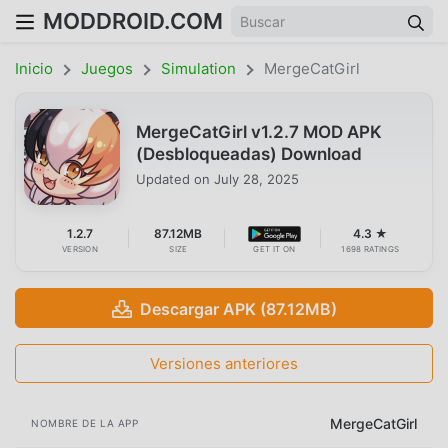
MODDROID.COM
Inicio
Juegos
Simulation
MergeCatGirl
MergeCatGirl v1.2.7 MOD APK
(Desbloqueadas) Download
Updated on
July 28, 2025
1.2.7
87.12MB
4.3 ★
VERSION
SIZE
GET IT ON
1698 RATINGS
Descargar APK (87.12MB)
Versiones anteriores
MergeCatGirl
NOMBRE DE LA APP