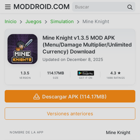
MODDROID.COM
Inicio
Juegos
Simulation
Mine Knight
Mine Knight v1.3.5 MOD APK
(Menu/Damage Multiplier/Unlimited
Currency) Download
Updated on
December 8, 2025
1.3.5
114.17MB
4.3 ★
VERSION
SIZE
GET IT ON
1698 RATINGS
Descargar APK (114.17MB)
Versiones anteriores
Mine Knight
NOMBRE DE LA APP