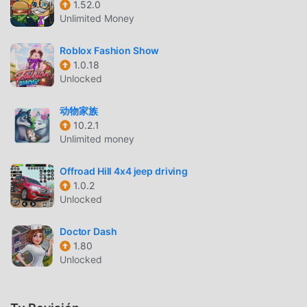
1.52.0
Knight 1.3.5. Al mismo tiempo, moddroid ha creado
Unlimited Money
especialmente una plataforma para los amantes de los
juegos de la simulation , lo que le permite comunicarse y
Roblox Fashion Show
compartir con todos los amantes de los juegos de la
1.0.18
simulation de todo el mundo. ¿Qué está esperando? Únase
Unlocked
a moddroid y disfrute del juego simulation con todos los
socios globales venga feliz
动物家族
10.2.1
Unlimited money
HERMOSA PANTALLA
Al igual que los juegos tradicionales de simulation , Mine
Offroad Hill 4x4 jeep driving
Knight tiene un estilo artístico único, y sus gráficos, mapas
1.0.2
Unlocked
y personajes de alta calidad hacen que Mine Knight atraiga
a muchos simulation fanáticos, y en comparación con los
Doctor Dash
juegos tradicionales de simulation , Mine Knight 1.3.5 ha
1.80
adoptado un motor virtual actualizado y ha realizado
Unlocked
mejoras audaces. Con tecnología más avanzada, la
experiencia de pantalla del juego ha mejorado mucho.
Mientras conserva el estilo original de simulation , mejora